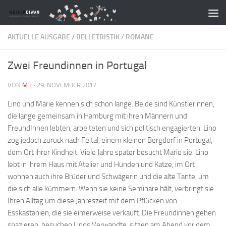
Zum Inhalt springen
AKTUELLE AUSGABE
/
BELLETRISTIK
/
ROMANE
Zwei Freundinnen in Portugal
VON
M L
·
29. NOVEMBER 2017
Lino und Marie kennen sich schon lange. Beide sind Künstlerinnen,
die lange gemeinsam in Hamburg mit ihren Männern und
FreundInnen lebten, arbeiteten und sich politisch engagierten. Lino
zog jedoch zurück nach Feital, einem kleinen Bergdorf in Portugal,
dem Ort ihrer Kindheit. Viele Jahre später besucht Marie sie. Lino
lebt in ihrem Haus mit Atelier und Hunden und Katze, im Ort
wohnen auch ihre Brüder und Schwägerin und die alte Tante, um
die sich alle kümmern. Wenn sie keine Seminare hält, verbringt sie
Ihren Alltag um diese Jahreszeit mit dem Pflücken von
Esskastanien, die sie eimerweise verkauft. Die Freundinnen gehen
spazieren, besuchen Linos Verwandte, sitzen am Abend vor dem