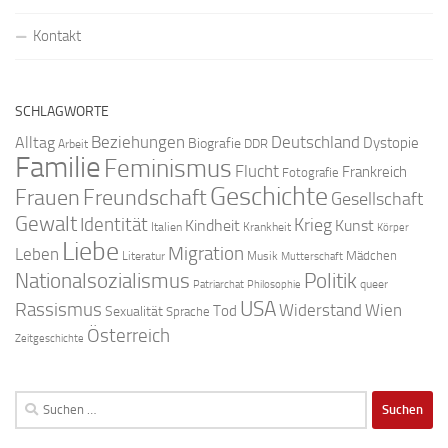
Kontakt
SCHLAGWORTE
Beziehungen
Deutschland
Alltag
Dystopie
Biografie
DDR
Arbeit
Familie
Feminismus
Flucht
Frankreich
Fotografie
Geschichte
Freundschaft
Frauen
Gesellschaft
Gewalt
Identität
Krieg
Kindheit
Kunst
Italien
Krankheit
Körper
Liebe
Migration
Leben
Mädchen
Literatur
Musik
Mutterschaft
Nationalsozialismus
Politik
queer
Patriarchat
Philosophie
USA
Rassismus
Widerstand
Wien
Tod
Sexualität
Sprache
Österreich
Zeitgeschichte
Suchen
nach: