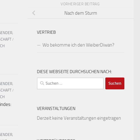
VORHERIGER BEITRAG
Nach dem Sturm
VERTRIEB
GENDER,
SCHAFT
/
Wo bekomme ich den WeiberDiwan?
UCH
DIESE WEBSEITE DURCHSUCHEN NACH:
Suchen
GENDER,
nach:
SCHAFT
/
UCH
indes:
VERANSTALTUNGEN
Derzeit keine Veranstaltungen eingetragen
GENDER,