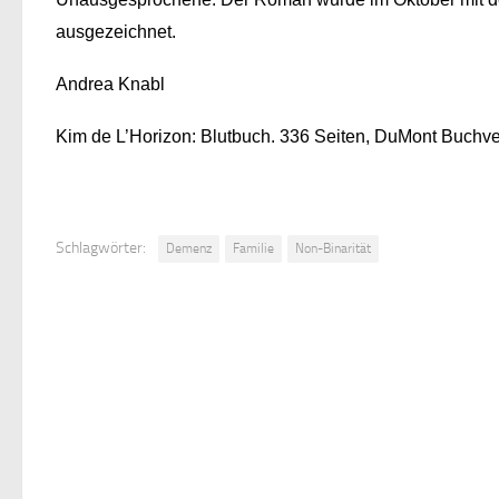
ausgezeichnet.
Andrea Knabl
Kim de L’Horizon: Blutbuch. 336 Seiten, DuMont Buchv
Schlagwörter:
Demenz
Familie
Non-Binarität