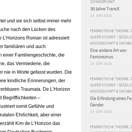
SCHWERPUNKT
30 Jahre TransX
23. JUNI 2026
tet und sie sich selbst immer mehr
 Suche nach den Lücken des
FEMINISTISCHE THEORIE, 
QUEER STUDIES
/
GESELL
de L’Horizons Roman ist adressiert
WISSENSCHAFT & SACHB
r familiären und auch
Eine andere Art von
en einer Familiengeschichte, die
Feminismus
ne, das Vermiedene, die
23. JUNI 2026
r nie in Worte gefasst wurden. Die
FEMINISTISCHE THEORIE, 
ie kindliche Erinnerungen, der
QUEER STUDIES
/
GESELL
ererbbaren Traumata. De L’Horizon
WISSENSCHAFT & SACHB
 Begrifflichkeiten –
Die Erfindung eines Fe
Gender
striert somit Gefühle und
23. JUNI 2026
utalen Ehrlichkeit, aber einer
erzählt Kim de L’Horizon das
FEMINISTISCHE THEORIE, 
dem Deutschen Buchpreis