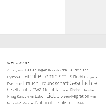
SCHLAGWORTE
Beziehungen
Deutschland
Alltag
Biografie
DDR
Arbeit
Familie
Feminismus
Flucht
Dystopie
Fotografie
Geschichte
Freundschaft
Frauen
Frankreich
Gewalt
Identität
Gesellschaft
Kindheit
Italien
Krankheit
Liebe
Krieg
Migration
Leben
Kunst
Literatur
Musik
Körper
Nationalsozialismus
Mädchen
Mutterschaft
Patriarchat