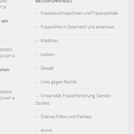
WEITERFÜHRENDES
 UND
FT &
Frauensuchmaschinen und Frauenportale
h von
Frauenlinks in Österreich und anderswo
Mädchen
GENDER,
Lesben
SCHAFT &
Gewalt
ismen
Links gegen Rechts
GENDER,
Universität, Frauenforschung, Gender-
SCHAFT &
Studies
Science Fiction und Fantasy
Krimis