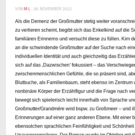
VON
M L
·
28. NOVEMBER 2022
Als die Demenz der Großmutter stetig weiter voranschrei
zu verlieren scheint, begibt sich das Enkelkind auf die
familiären Erinnerns und versucht diese zu füllen. Kim 
an die schwindende Großmutter auf der Suche nach eine
individuellen Identität und auch gleichzeitig das Erzähl
sich auf das ‚Dazwischen’ fokussiert – das Verschwiege
zwischenmenschlichen Gefühle, die so präsent sind, abe
Blutbuche, als Familienbaum, steht ebenso im Zentrum w
nonbinäre Körper der Erzählfigur und die Frage nach v
bewegt sich spielerisch leicht innerhalb von Sprache und
Großmutter/Grandmére wird bspw. zu Großmeer – und illu
Erinnerungen auf einer ganz anderen Ebene. Mit einer br
ebensolchen sprachlichen Feinfühligkeit und Schönheit 
Unausgesprochene. Der Roman wurde im Oktober mit 