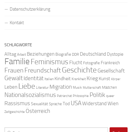
Datenschutzerklärung
Kontakt
SCHLAGWORTE
Beziehungen
Deutschland
Alltag
Dystopie
Biografie
DDR
Arbeit
Familie
Feminismus
Flucht
Frankreich
Fotografie
Geschichte
Freundschaft
Frauen
Gesellschaft
Gewalt
Identität
Krieg
Kindheit
Kunst
Italien
Krankheit
Körper
Liebe
Migration
Leben
Mädchen
Literatur
Musik
Mutterschaft
Nationalsozialismus
Politik
queer
Patriarchat
Philosophie
USA
Rassismus
Widerstand
Wien
Tod
Sexualität
Sprache
Österreich
Zeitgeschichte
Suchen