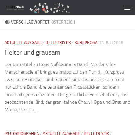
Zum Inhalt springen
VERSCHLAGWORTET:
ÖSTERREICH
AKTUELLE AUSGABE
/
BELLETRISTIK
/
KURZPROSA
14. JULI 2018
Heiter und grausam
Der Untertitel zu Doris Nußbaumers Band „Mörderische
Menschenspiele“ bringt es knapp auf den Punkt: „Kurzprosa
zwischen Heiterkeit und Grauen“, und das bezieht sich nicht
nur auf die Band¬breite unter den Prosastücken, sondern
innerhalb jedes einzelnen. Der gemütliche Fernsehabend, das
beobachtende Kind, der gran-telnde Chauvi-Opa und Oma und
Mama, die sich...
(AUTO)BIOGRAFIEN
/
AKTUELLE AUSGABE
/
BELLETRISTIK
/