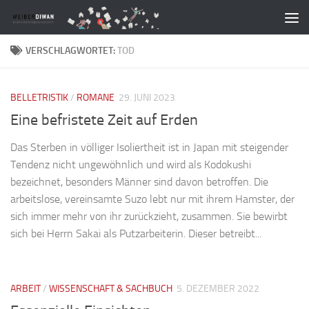
Zum Inhalt springen
VERSCHLAGWORTET:
TOD
BELLETRISTIK
/
ROMANE
29. JUNI 2023
Eine befristete Zeit auf Erden
Das Sterben in völliger Isoliertheit ist in Japan mit steigender
Tendenz nicht ungewöhnlich und wird als Kodokushi
bezeichnet, besonders Männer sind davon betroffen. Die
arbeitslose, vereinsamte Suzo lebt nur mit ihrem Hamster, der
sich immer mehr von ihr zurückzieht, zusammen. Sie bewirbt
sich bei Herrn Sakai als Putzarbeiterin. Dieser betreibt...
ARBEIT
/
WISSENSCHAFT & SACHBUCH
5. DEZEMBER 2022