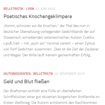
BELLETRISTIK
/
LYRIK
22. JUNI 2020
Poetisches Knochengeklimpere
„Komm, schnüren wir die Knochen,“ der Titel des nun in
deutscher Übersetzung vorliegenden Gedichtbands der auf
Slowenisch schreibenden österreichischen Autorin Cvetka
Lipuš, hält – mit „auch wir“ minimal variiert – einen Zyklus
von fünf Gedichten zusammen: „Dies ist die Zeit der Zauberer
und Magier. Der Wille läuft keinem geckenhaften Erfolg...
(AUTO)BIOGRAFIEN
/
BELLETRISTIK
20. NOVEMBER 2019
Geld und Blut fließen
Der Briefroman enthält eine Fülle an überlieferten
Schriftstücken einer gut situierten bürgerlichen Arztfamilie im
Ersten Weltkrieg. Die Autorin entstammt den Nachkommen