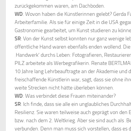
zurückgekommen waren, am Dachboden.
WD
: Wovon haben die Künstlerinnen gelebt? Gerda F
Arbeiterfamilie. Als sie für einige Zeit in die USA gega
Gastronomie gearbeitet, um Kunst studieren zu könn
SR
: Von der Kunst selbst konnten nur ganz wenige le
öffentliche Hand waren ebenfalls enden wollend. Die
‚Handwerk‘ durchs Leben: Fotografieren, Restauriere
PILZ arbeitete als Werbegrafikerin. Renate BERTLMA
10 Jahre lang Lehrbeauftragte an der Akademie und d
freischaffende Künstlerin war, sagt, dass sie ohne ih
weite Strecken nicht hätte überleben können.
WD
: Was verbindet diese Frauen miteinander?
SR
: Ich finde, dass sie alle ein unglaubliches Durch
Resilienz. Sie waren teilweise auch geprägt von den
bzw. nach dem 2. Weltkrieg. Aber sie sind auch als 
verbunden. Denn man muss sich vorstellen, dass es d