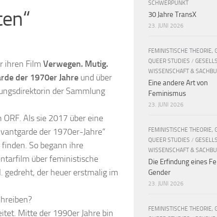
SCHWERPUNKT
ten“
30 Jahre TransX
23. JUNI 2026
FEMINISTISCHE THEORIE, 
QUEER STUDIES
/
GESELL
r ihren Film
Verwegen. Mutig.
WISSENSCHAFT & SACHB
arde der 1970er Jahre
und über
Eine andere Art von
ungsdirektorin der Sammlung
Feminismus
23. JUNI 2026
n ORF. Als sie 2017 über eine
vantgarde der 1970er-Jahre“
FEMINISTISCHE THEORIE, 
QUEER STUDIES
/
GESELL
 finden. So begann ihre
WISSENSCHAFT & SACHB
tarfilm über feministische
Die Erfindung eines Fe
. gedreht, der heuer erstmalig im
Gender
23. JUNI 2026
chreiben?
FEMINISTISCHE THEORIE, 
itet. Mitte der 1990er Jahre bin