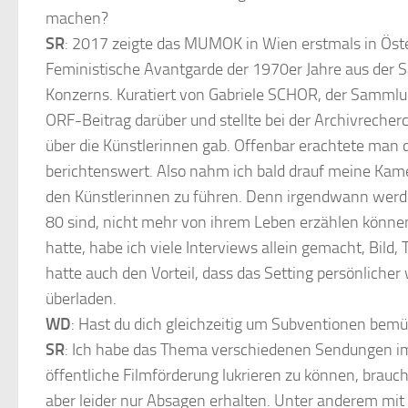
machen?
SR
: 2017 zeigte das MUMOK in Wien erstmals in Öste
Feministische Avantgarde der 1970er Jahre aus de
Konzerns. Kuratiert von Gabriele SCHOR, der Sammlu
ORF-Beitrag darüber und stellte bei der Archivrecher
über die Künstlerinnen gab. Offenbar erachtete man d
berichtenswert. Also nahm ich bald drauf meine Kam
den Künstlerinnen zu führen. Denn irgendwann werde
80 sind, nicht mehr von ihrem Leben erzählen können
hatte, habe ich viele Interviews allein gemacht, Bild, 
hatte auch den Vorteil, dass das Setting persönlicher 
überladen.
WD
: Hast du dich gleichzeitig um Subventionen bem
SR
: Ich habe das Thema verschiedenen Sendungen 
öffentliche Filmförderung lukrieren zu können, brauc
aber leider nur Absagen erhalten. Unter anderem mit