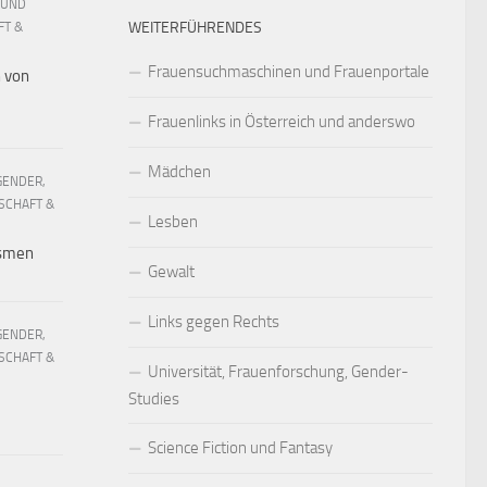
 UND
WEITERFÜHRENDES
FT &
Frauensuchmaschinen und Frauenportale
h von
Frauenlinks in Österreich und anderswo
Mädchen
GENDER,
SCHAFT &
Lesben
ismen
Gewalt
Links gegen Rechts
GENDER,
SCHAFT &
Universität, Frauenforschung, Gender-
Studies
Science Fiction und Fantasy