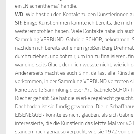
ein „Nischenthema“ handle.
WD
: Wie hast du den Kontakt zu den Künstlerinnen
SR
: Einige Künstlerinnen kannte ich bereits, die mic
weiterempfohlen haben. Viele Kontakte habe ich auch 
Sammlung VERBUND, Gabriele SCHOR, bekommen. Sie
nachdem ich bereits auf einem großen Berg Drehmater
durchzuziehen, und bot mir, um ihn zu finalisieren, f
war einerseits Glück, denn ich wüsste nicht, wie ich d
Andererseits macht es auch Sinn, da fast alle Künstl
vorkommen, in der Sammlung VERBUND vertreten sind
keine zweite Sammlung dieser Art. Gabriele SCHOR ha
Riecher gehabt. Sie hat die Werke regelrecht gesucht.
Dachböden ist sie fündig geworden. Die in Schaffhau
EISENEGGER konnte es nicht glauben, als sich Gabri
interessierte, die die Künstlerin das letzte Mal vor 40 
standen noch genauso verpackt, wie sie 1972 von eine