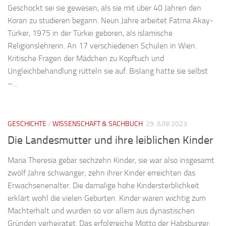
Geschockt sei sie gewesen, als sie mit über 40 Jahren den
Koran zu studieren begann. Neun Jahre arbeitet Fatma Akay-
Türker, 1975 in der Türkei geboren, als islamische
Religionslehrerin. An 17 verschiedenen Schulen in Wien.
Kritische Fragen der Mädchen zu Kopftuch und
Ungleichbehandlung rütteln sie auf. Bislang hatte sie selbst
–...
GESCHICHTE
/
WISSENSCHAFT & SACHBUCH
29. JUNI 2023
Die Landesmutter und ihre leiblichen Kinder
Maria Theresia gebar sechzehn Kinder, sie war also insgesamt
zwölf Jahre schwanger; zehn ihrer Kinder erreichten das
Erwachsenenalter. Die damalige hohe Kindersterblichkeit
erklärt wohl die vielen Geburten. Kinder waren wichtig zum
Machterhalt und wurden so vor allem aus dynastischen
Gründen verheiratet. Das erfolgreiche Motto der Habsburger: