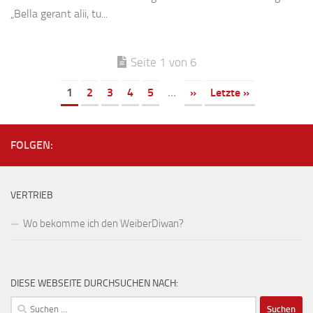
„Bella gerant alii, tu...
Seite 1 von 6
1
2
3
4
5
...
»
Letzte »
FOLGEN:
VERTRIEB
Wo bekomme ich den WeiberDiwan?
DIESE WEBSEITE DURCHSUCHEN NACH:
Suchen