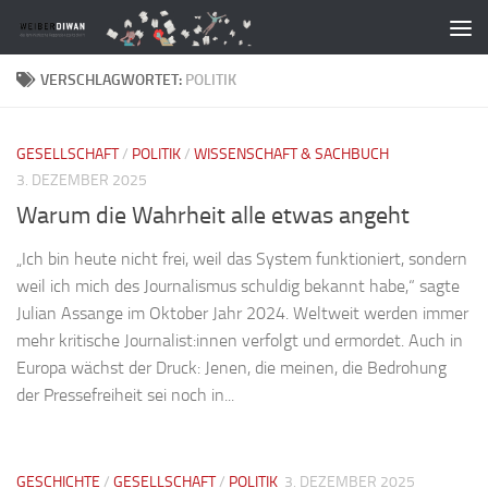
Zum Inhalt springen
VERSCHLAGWORTET:
POLITIK
GESELLSCHAFT
/
POLITIK
/
WISSENSCHAFT & SACHBUCH
3. DEZEMBER 2025
Warum die Wahrheit alle etwas angeht
„Ich bin heute nicht frei, weil das System funktioniert, sondern
weil ich mich des Journalismus schuldig bekannt habe,“ sagte
Julian Assange im Oktober Jahr 2024. Weltweit werden immer
mehr kritische Journalist:innen verfolgt und ermordet. Auch in
Europa wächst der Druck: Jenen, die meinen, die Bedrohung
der Pressefreiheit sei noch in...
GESCHICHTE
/
GESELLSCHAFT
/
POLITIK
3. DEZEMBER 2025