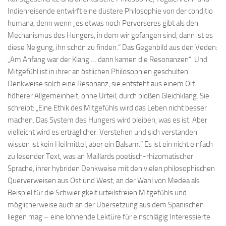
Indienreisende entwirft eine düstere Philosophie von der conditio
humana, denn wenn „es etwas noch Perverseres gibt als den
Mechanismus des Hungers, in dem wir gefangen sind, dann ist es
diese Neigung, ihn schön zu finden.“ Das Gegenbild aus den Veden:
„Am Anfang war der Klang … dann kamen die Resonanzen“. Und
Mitgefühl ist in ihrer an östlichen Philosophien geschulten
Denkweise solch eine Resonanz, sie entsteht aus einem Ort
höherer Allgemeinheit, ohne Urteil, durch bloßen Gleichklang. Sie
schreibt: „Eine Ethik des Mitgefühls wird das Leben nicht besser
machen. Das System des Hungers wird bleiben, was es ist. Aber
vielleicht wird es erträglicher. Verstehen und sich verstanden
wissen ist kein Heilmittel, aber ein Balsam.“ Es ist ein nicht einfach
zu lesender Text, was an Maillards poetisch-rhizomatischer
Sprache, ihrer hybriden Denkweise mit den vielen philosophischen
Querverweisen aus Ost und West, an der Wahl von Medea als
Beispiel für die Schwierigkeit urteilsfreien Mitgefühls und
möglicherweise auch an der Übersetzung aus dem Spanischen
liegen mag – eine lohnende Lektüre für einschlägig Interessierte