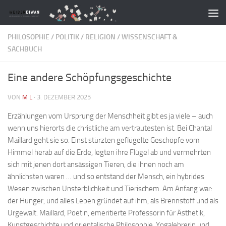
Zum Inhalt springen
PHILOSOPHIE
/
POLITIK
/
RELIGION
/
WISSENSCHAFT &
SACHBUCH
Eine andere Schöpfungsgeschichte
VON
M L
·
3. DEZEMBER 2025
Erzählungen vom Ursprung der Menschheit gibt es ja viele – auch
wenn uns hierorts die christliche am vertrautesten ist. Bei Chantal
Maillard geht sie so: Einst stürzten geflügelte Geschöpfe vom
Himmel herab auf die Erde, legten ihre Flügel ab und vermehrten
sich mit jenen dort ansässigen Tieren, die ihnen noch am
ähnlichsten waren … und so entstand der Mensch, ein hybrides
Wesen zwischen Unsterblichkeit und Tierischem. Am Anfang war:
der Hunger, und alles Leben gründet auf ihm, als Brennstoff und als
Urgewalt. Maillard, Poetin, emeritierte Professorin für Ästhetik,
Kunstgeschichte und orientalische Philosophie, Yogalehrerin und