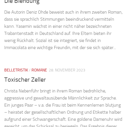
Die Blendung
Die Autorin Deniz Ohde beweist auch in ihrem zweiten Roman,
dass sie sprachlich Stimmungen beeindruckend vermitteln
kann. Yasemin wächst in einer nicht näher bezeichneten
Trabantenstadt in Deutschland auf. Ihre Eltern bieten ihr
wenig Rückhalt. Sozial ist sie integriert, sie findet in
Immacolata eine wichtige Freundin, mit der sie sich später...
BELLETRISTIK
/
ROMANE
28. NOVEMBER 2023
Toxischer Zeller
Christa Nebenführ bringt in ihrem Roman bedrohliche,
aggressive und gewaltausübende Männlichkeit zur Sprache.
Ein junges Paar – v.a. die Frau ist beim Kennenlernen blutjung
– heiratet der gesellschaftlichen Ordnung und Etikette halber
aufgrund einer Schwangerschaft. Eine goldene Damenuhr wird
gereicht, um das Schicksal zu besiegeln. Das Ergebnis dieser