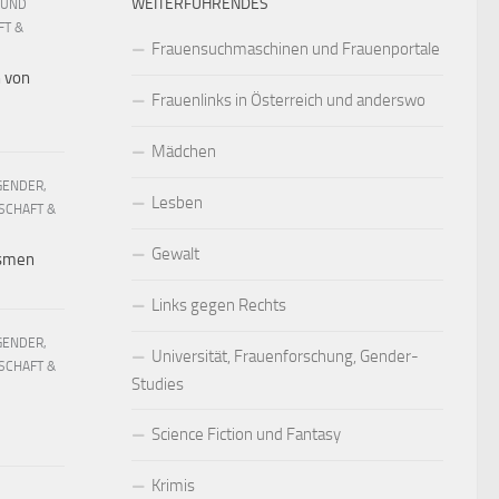
WEITERFÜHRENDES
 UND
FT &
Frauensuchmaschinen und Frauenportale
h von
Frauenlinks in Österreich und anderswo
Mädchen
GENDER,
Lesben
SCHAFT &
Gewalt
ismen
Links gegen Rechts
GENDER,
Universität, Frauenforschung, Gender-
SCHAFT &
Studies
Science Fiction und Fantasy
Krimis