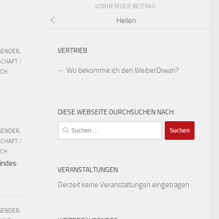
VORHERIGER BEITRAG
Heilen
VERTRIEB
GENDER,
SCHAFT
/
Wo bekomme ich den WeiberDiwan?
UCH
DIESE WEBSEITE DURCHSUCHEN NACH:
Suchen
GENDER,
nach:
SCHAFT
/
UCH
indes:
VERANSTALTUNGEN
Derzeit keine Veranstaltungen eingetragen
GENDER,