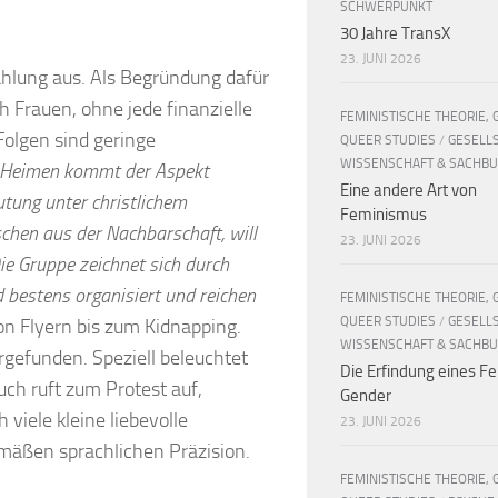
SCHWERPUNKT
30 Jahre TransX
23. JUNI 2026
ahlung aus. Als Begründung dafür
h Frauen, ohne jede finanzielle
FEMINISTISCHE THEORIE, 
olgen sind geringe
QUEER STUDIES
/
GESELL
WISSENSCHAFT & SACHB
en Heimen kommt der Aspekt
Eine andere Art von
utung unter christlichem
Feminismus
chen aus der Nachbarschaft, will
23. JUNI 2026
e Gruppe zeichnet sich durch
d bestens organisiert und reichen
FEMINISTISCHE THEORIE, 
QUEER STUDIES
/
GESELL
n Flyern bis zum Kidnapping.
WISSENSCHAFT & SACHB
gefunden. Speziell beleuchtet
Die Erfindung eines Fe
ch ruft zum Protest auf,
Gender
 viele kleine liebevolle
23. JUNI 2026
emäßen sprachlichen Präzision.
FEMINISTISCHE THEORIE, 