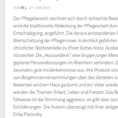
VON
M L
·
27. JUNI 2019
Der Pflegebereich zeichnet sich durch schlechte Bez
wird die traditionelle Abdeckung der Pflegearbeit durc
Entschädigung, angeführt. Die daraus entstandenen F
Wertschätzung der Pfleger
innen. In kirchlich geführt
christlicher Nächstenliebe zu Ehren Gottes hinzu. Ausbe
Vorzeichen. Die „Hauswilderei”, eine Gruppe junger Mens
geplante Personalkürzungen im Altenheim verhindern. Di
besonders gute Insiderkenntnisse aus, ihre Proteste sin
von Bürger
innenversammlungen über das Verteilen vo
Nebenbei wird ein Haus geräumt und ein Vater wieder
werden die Themen Arbeit, Leben und Freizeit. Das Bu
fallweise ist die Stimmung aggressiv, es gibt aber auch
Schilderungen. Die Autorin überzeugt mit ihrer zeitg
Erika Parovsky