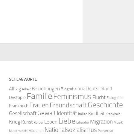
SCHLAGWORTE
Beziehungen
Deutschland
Alltag
Biografie
DDR
Arbeit
Familie
Feminismus
Flucht
Dystopie
Fotografie
Geschichte
Freundschaft
Frauen
Frankreich
Gewalt
Identität
Gesellschaft
Kindheit
Italien
Krankheit
Liebe
Krieg
Migration
Leben
Kunst
Literatur
Musik
Körper
Nationalsozialismus
Mädchen
Mutterschaft
Patriarchat