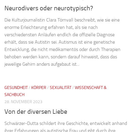
Neurodivers oder neurotypisch?
Die Kulturjournalistin Clara Törnvall beschreibt, wie sie eine
enorme Erleichterung erfahren hat, als sie nach
verschiedensten Anläufen endlich die offizielle Diagnose
erhält, dass sie Autistin sei. Autismus ist eine genetische
Entwicklung, die nicht medikamentös oder durch Therapien
behoben werden kann, sondern darauf hinweist, dass das
jeweilige Gehirn anders aufgebaut ist...
GESUNDHEIT
/
KÖRPER
/
SEXUALITÄT
/
WISSENSCHAFT &
SACHBUCH
28. NOVEMBER 2023
Von der diversen Liebe
Schwärzer-Dutta schildert ihre Geschichte, entwickelt anhand
ihrer Erfahrungen als autistische Frau und gibt durch ihre