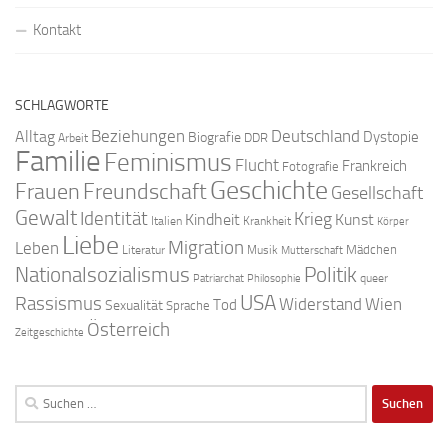
Kontakt
SCHLAGWORTE
Beziehungen
Deutschland
Alltag
Dystopie
Biografie
DDR
Arbeit
Familie
Feminismus
Flucht
Frankreich
Fotografie
Geschichte
Freundschaft
Frauen
Gesellschaft
Gewalt
Identität
Krieg
Kindheit
Kunst
Italien
Krankheit
Körper
Liebe
Migration
Leben
Mädchen
Literatur
Musik
Mutterschaft
Nationalsozialismus
Politik
queer
Patriarchat
Philosophie
USA
Rassismus
Widerstand
Wien
Tod
Sexualität
Sprache
Österreich
Zeitgeschichte
Suchen
nach: