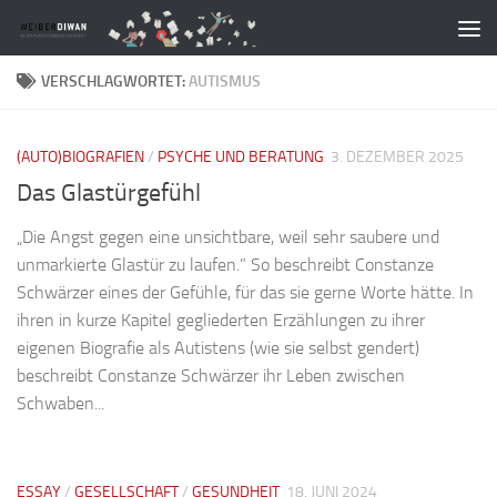
Zum Inhalt springen
VERSCHLAGWORTET:
AUTISMUS
(AUTO)BIOGRAFIEN
/
PSYCHE UND BERATUNG
3. DEZEMBER 2025
Das Glastürgefühl
„Die Angst gegen eine unsichtbare, weil sehr saubere und
unmarkierte Glastür zu laufen.” So beschreibt Constanze
Schwärzer eines der Gefühle, für das sie gerne Worte hätte. In
ihren in kurze Kapitel gegliederten Erzählungen zu ihrer
eigenen Biografie als Autistens (wie sie selbst gendert)
beschreibt Constanze Schwärzer ihr Leben zwischen
Schwaben...
ESSAY
/
GESELLSCHAFT
/
GESUNDHEIT
18. JUNI 2024