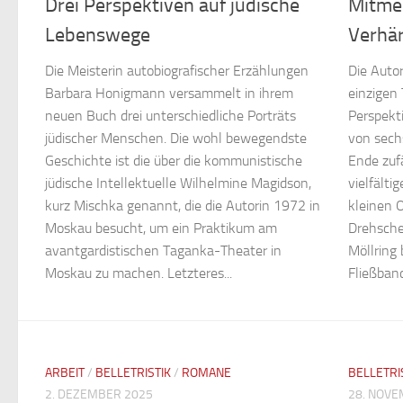
Drei Perspektiven auf jüdische
Mitmen
Lebenswege
Verhär
Die Meisterin autobiografischer Erzählungen
Die Auto
Barbara Honigmann versammelt in ihrem
einzigen 
neuen Buch drei unterschiedliche Porträts
Perspekt
jüdischer Menschen. Die wohl bewegendste
von sechs
Geschichte ist die über die kommunistische
Ende zufä
jüdische Intellektuelle Wilhelmine Magidson,
vielfälti
kurz Mischka genannt, die die Autorin 1972 in
kleinen 
Moskau besucht, um ein Praktikum am
Drehsche
avantgardistischen Taganka-Theater in
Möllring 
Moskau zu machen. Letzteres...
Fließbanda
ARBEIT
/
BELLETRISTIK
/
ROMANE
BELLETRI
2. DEZEMBER 2025
28. NOVE