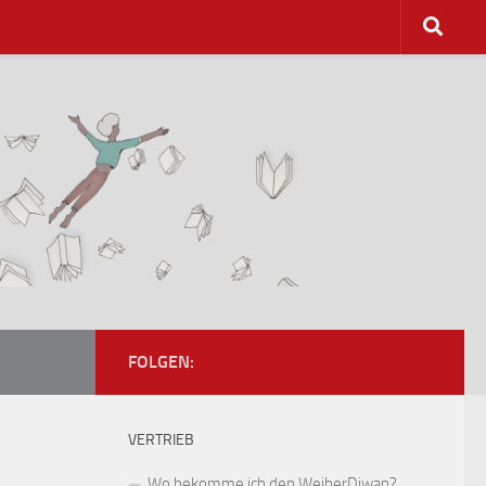
FOLGEN:
VERTRIEB
Wo bekomme ich den WeiberDiwan?