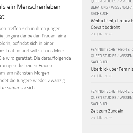
QUEER STUDIES
/
PSYCHE
als ein Menschenleben
BERATUNG
/
WISSENSCHA
SACHBUCH
et
Weiblichkeit, chronisc
Gewalt bedroht
en treffen sich in ihren jungen
23. JUNI 2026
ie jüngere der beiden Frauen, eine
lerin, befindet sich in einer
FEMINISTISCHE THEORIE, 
situation und will sich ins Meer
QUEER STUDIES
/
WISSEN
Sie wird gerettet. Die darauffolgende
SACHBUCH
rbringen die beiden Frauen
Überblick über Femin
am, am nächsten Morgen
23. JUNI 2026
ndet die Jüngere wieder. Zwanzig
ter sehen sie sich...
FEMINISTISCHE THEORIE, 
QUEER STUDIES
/
WISSEN
SACHBUCH
Zeit zum Zündeln
23. JUNI 2026