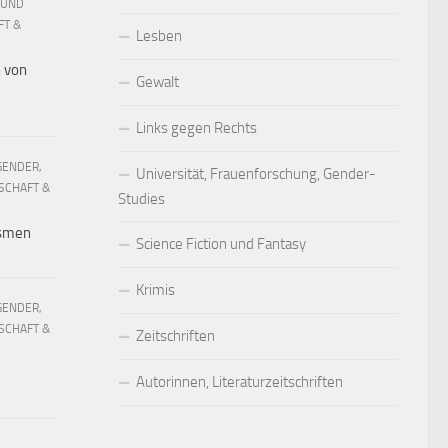
 UND
FT &
Lesben
h von
Gewalt
Links gegen Rechts
GENDER,
Universität, Frauenforschung, Gender-
SCHAFT &
Studies
ismen
Science Fiction und Fantasy
Krimis
GENDER,
SCHAFT &
Zeitschriften
Autorinnen, Literaturzeitschriften