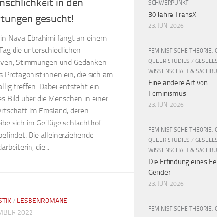
schlichkeit in den
SCHWERPUNKT
30 Jahre TransX
tungen gesucht!
23. JUNI 2026
rin Nava Ebrahimi fängt an einem
Tag die unterschiedlichen
FEMINISTISCHE THEORIE, 
QUEER STUDIES
/
GESELL
iven, Stimmungen und Gedanken
WISSENSCHAFT & SACHB
 Protagonist:innen ein, die sich am
Eine andere Art von
llig treffen. Dabei entsteht ein
Feminismus
ges Bild über die Menschen in einer
23. JUNI 2026
Ortschaft im Emsland, deren
ibe sich im Geflügelschlachthof
FEMINISTISCHE THEORIE, 
befindet. Die alleinerziehende
QUEER STUDIES
/
GESELL
rbeiterin, die...
WISSENSCHAFT & SACHB
Die Erfindung eines Fe
Gender
23. JUNI 2026
STIK
/
LESBENROMANE
FEMINISTISCHE THEORIE, 
MBER 2022