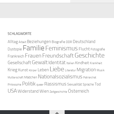
SCHLAGWORTE
Beziehungen
Deutschland
Alltag
Biografie
DDR
Arbeit
Familie
Feminismus
Flucht
Dystopie
Fotografie
Geschichte
Freundschaft
Frauen
Frankreich
Gewalt
Identität
Gesellschaft
Kindheit
Italien
Krankheit
Liebe
Krieg
Migration
Leben
Kunst
Literatur
Musik
Körper
Nationalsozialismus
Mädchen
Mutterschaft
Patriarchat
Politik
Rassismus
Tod
Sexualität
Sprache
queer
Philosophie
USA
Österreich
Widerstand
Wien
Zeitgeschichte