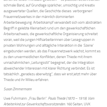
schmale Band, auf Grundlage spärlicher, umsichtig und kreativ
ausgewerteter Quellen, die Geschichte dieses ‚verborgenen‘
Frauennetz­werkes in der männlich dominierten
Arbeiterbewegung: Arbeitskampf verwandelt sich vom abstrakten
Begriff in gelebte Kleinarbeit rund um den gewerkschaftlichen
Arbeitsnachweis; die gewerkschaftliche Organisierung schreitet
voran, weil die jungen Hilfsarbeiterinnen über Lesegruppen in
privaten Wohnungen und alltägliche Interaktion in die ‚Szene‘
eingebunden werden; als das Frauennetzwerk wächst, kommt es
zu den unvermeidlichen Konflikten, denen Thiede mit ihrem
unnachahmlichen „Leitungsstil“ begegnet, der die Integration
abweichender Interessen mit klarer Richtung verbindet. Es ist
tatsächlich „geradezu aberwitzig“, dass wir erst jetzt mehr über
Thiede und ihr Milieu erfahren.
Susan Zimmermann
Uwe Fuhrmann: „Frau Berlin“.
Paula Thiede (1870 – 1919). Vom
Arbeiterkind zur Gewerkschafts­vorsitzenden.
160 Seiten, UVK