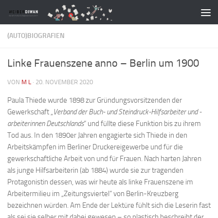
Zum Inhalt springen
(AUTO)BIOGRAFIEN
Linke Frauenszene anno – Berlin um 1900
VON
M L
·
20. NOVEMBER 2020
Paula Thiede wurde 1898 zur Gründungsvorsitzenden der
Gewerkschaft „
Verband der Buch- und Steindruck-Hilfsarbeiter und -
arbeiterinnen Deutschlands
“ und füllte diese Funktion bis zu ihrem
Tod aus. In den 1890er Jahren engagierte sich Thiede in den
Arbeitskämpfen im Berliner Druckereigewerbe und für die
gewerkschaftliche Arbeit von und für Frauen. Nach harten Jahren
als junge Hilfsarbeiterin (ab 1884) wurde sie zur tragenden
Protagonistin dessen, was wir heute als linke Frauenszene im
Arbeitermilieu im „Zeitungsviertel“ von Berlin-Kreuzberg
bezeichnen würden. Am Ende der Lektüre fühlt sich die Leserin fast
als sei sie selber mit dabei gewesen – so plastisch beschreibt der