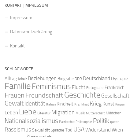
KONTAKT | IMPRESSUM
Impressum
Datenschutzerklärung
Kontakt
SCHLAGWORTE
Beziehungen
Deutschland
Alltag
Dystopie
Biografie
DDR
Arbeit
Familie
Feminismus
Flucht
Frankreich
Fotografie
Geschichte
Freundschaft
Frauen
Gesellschaft
Gewalt
Identität
Krieg
Kindheit
Kunst
Italien
Krankheit
Körper
Liebe
Migration
Leben
Mädchen
Literatur
Musik
Mutterschaft
Nationalsozialismus
Politik
queer
Patriarchat
Philosophie
USA
Rassismus
Widerstand
Wien
Tod
Sexualität
Sprache