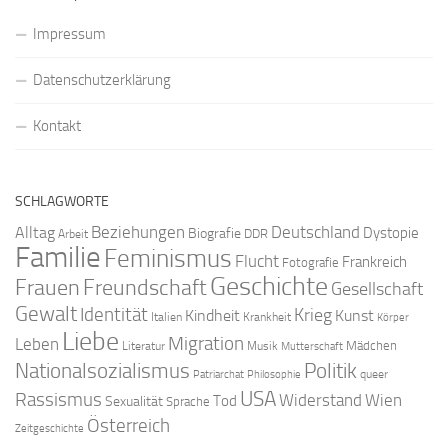
Impressum
Datenschutzerklärung
Kontakt
SCHLAGWORTE
Beziehungen
Deutschland
Alltag
Dystopie
Biografie
DDR
Arbeit
Familie
Feminismus
Flucht
Frankreich
Fotografie
Geschichte
Freundschaft
Frauen
Gesellschaft
Gewalt
Identität
Krieg
Kindheit
Kunst
Italien
Krankheit
Körper
Liebe
Migration
Leben
Mädchen
Literatur
Musik
Mutterschaft
Nationalsozialismus
Politik
queer
Patriarchat
Philosophie
USA
Rassismus
Widerstand
Wien
Tod
Sexualität
Sprache
Österreich
Zeitgeschichte