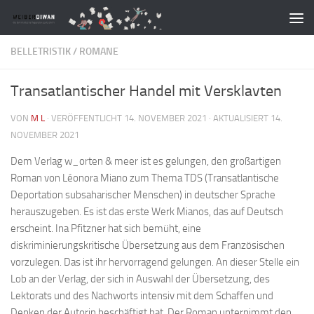
Zum Inhalt springen
BELLETRISTIK
/
ROMANE
Transatlantischer Handel mit Versklavten
VON
M L
· VERÖFFENTLICHT
14. NOVEMBER 2021
· AKTUALISIERT
14.
NOVEMBER 2021
Dem Verlag w_orten & meer ist es gelungen, den großartigen
Roman von Léonora Miano zum Thema TDS (Transatlantische
Deportation subsaharischer Menschen) in deutscher Sprache
herauszugeben. Es ist das erste Werk Mianos, das auf Deutsch
erscheint. Ina Pfitzner hat sich bemüht, eine
diskriminierungskritische Übersetzung aus dem Französischen
vorzulegen. Das ist ihr hervorragend gelungen. An dieser Stelle ein
Lob an der Verlag, der sich in Auswahl der Übersetzung, des
Lektorats und des Nachworts intensiv mit dem Schaffen und
Denken der Autorin beschäftigt hat. Der Roman unternimmt den