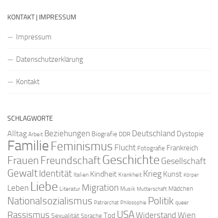
KONTAKT | IMPRESSUM
Impressum
Datenschutzerklärung
Kontakt
SCHLAGWORTE
Beziehungen
Deutschland
Alltag
Dystopie
Biografie
DDR
Arbeit
Familie
Feminismus
Flucht
Frankreich
Fotografie
Geschichte
Freundschaft
Frauen
Gesellschaft
Gewalt
Identität
Krieg
Kindheit
Kunst
Italien
Krankheit
Körper
Liebe
Migration
Leben
Mädchen
Literatur
Musik
Mutterschaft
Nationalsozialismus
Politik
queer
Patriarchat
Philosophie
USA
Rassismus
Widerstand
Wien
Tod
Sexualität
Sprache