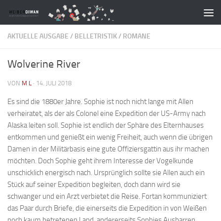
Zum Inhalt springen
AKTUELLE AUSGABE
/
BELLETRISTIK
/
ROMANE
Wolverine River
VON
M L
·
14. JULI 2018
Es sind die 1880er Jahre. Sophie ist noch nicht lange mit Allen
verheiratet, als der als Colonel eine Expedition der US-Army nach
Alaska leiten soll. Sophie ist endlich der Sphäre des Elternhauses
entkommen und genießt ein wenig Freiheit, auch wenn die übrigen
Damen in der Militärbasis eine gute Offiziersgattin aus ihr machen
möchten. Doch Sophie geht ihrem Interesse der Vogelkunde
unschicklich energisch nach. Ursprünglich sollte sie Allen auch ein
Stück auf seiner Expedition begleiten, doch dann wird sie
schwanger und ein Arzt verbietet die Reise. Fortan kommuniziert
das Paar durch Briefe, die einerseits die Expedition in von Weißen
noch kaum betretenen Land, andererseits Sophies Ausharren