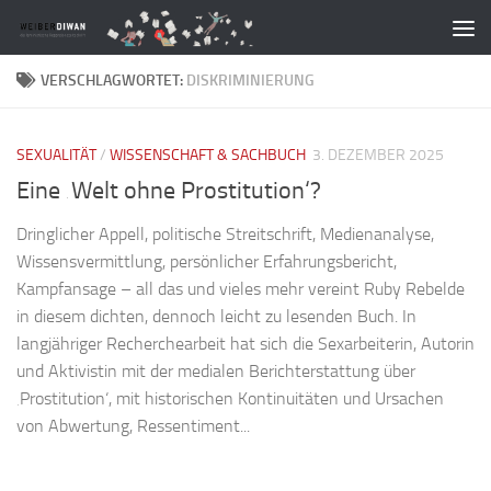
Zum Inhalt springen
VERSCHLAGWORTET:
DISKRIMINIERUNG
SEXUALITÄT
/
WISSENSCHAFT & SACHBUCH
3. DEZEMBER 2025
Eine ‚Welt ohne Prostitution‘?
Dringlicher Appell, politische Streitschrift, Medienanalyse,
Wissensvermittlung, persönlicher Erfahrungsbericht,
Kampfansage – all das und vieles mehr vereint Ruby Rebelde
in diesem dichten, dennoch leicht zu lesenden Buch. In
langjähriger Recherchearbeit hat sich die Sexarbeiterin, Autorin
und Aktivistin mit der medialen Berichterstattung über
‚Prostitution‘, mit historischen Kontinuitäten und Ursachen
von Abwertung, Ressentiment...