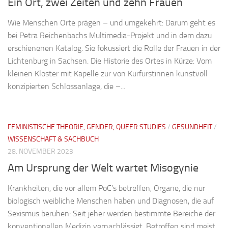
Ein Ort, zwei Zeiten und zehn Frauen
Wie Menschen Orte prägen – und umgekehrt: Darum geht es
bei Petra Reichenbachs Multimedia-Projekt und in dem dazu
erschienenen Katalog. Sie fokussiert die Rolle der Frauen in der
Lichtenburg in Sachsen. Die Historie des Ortes in Kürze: Vom
kleinen Kloster mit Kapelle zur von Kurfürstinnen kunstvoll
konzipierten Schlossanlage, die –...
FEMINISTISCHE THEORIE, GENDER, QUEER STUDIES
/
GESUNDHEIT
/
WISSENSCHAFT & SACHBUCH
28. NOVEMBER 2023
Am Ursprung der Welt wartet Misogynie
Krankheiten, die vor allem PoC’s betreffen, Organe, die nur
biologisch weibliche Menschen haben und Diagnosen, die auf
Sexismus beruhen: Seit jeher werden bestimmte Bereiche der
konventionellen Medizin vernachlässigt. Betroffen sind meist