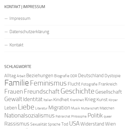
KONTAKT | IMPRESSUM
Impressum
Datenschutzerklärung
Kontakt
SCHLAGWORTE
Beziehungen
Deutschland
Alltag
Dystopie
Biografie
DDR
Arbeit
Familie
Feminismus
Flucht
Frankreich
Fotografie
Geschichte
Freundschaft
Frauen
Gesellschaft
Gewalt
Identität
Krieg
Kindheit
Kunst
Italien
Krankheit
Körper
Liebe
Migration
Leben
Mädchen
Literatur
Musik
Mutterschaft
Nationalsozialismus
Politik
queer
Patriarchat
Philosophie
USA
Rassismus
Widerstand
Wien
Tod
Sexualität
Sprache