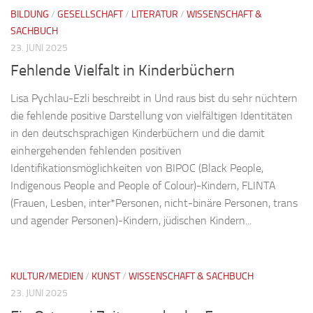
BILDUNG
/
GESELLSCHAFT
/
LITERATUR
/
WISSENSCHAFT &
SACHBUCH
23. JUNI 2025
Fehlende Vielfalt in Kinderbüchern
Lisa Pychlau-Ezli beschreibt in Und raus bist du sehr nüchtern
die fehlende positive Darstellung von vielfältigen Identitäten
in den deutschsprachigen Kinderbüchern und die damit
einhergehenden fehlenden positiven
Identifikationsmöglichkeiten von BIPOC (Black People,
Indigenous People and People of Colour)-Kindern, FLINTA
(Frauen, Lesben, inter*Personen, nicht-binäre Personen, trans
und agender Personen)-Kindern, jüdischen Kindern...
KULTUR/MEDIEN
/
KUNST
/
WISSENSCHAFT & SACHBUCH
23. JUNI 2025