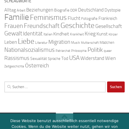
SCHLAGWORTE
Beziehungen
Deutschland
Alltag
Dystopie
Biografie
DDR
Arbeit
Familie
Feminismus
Flucht
Frankreich
Fotografie
Geschichte
Freundschaft
Frauen
Gesellschaft
Gewalt
Identität
Krieg
Kindheit
Kunst
Italien
Krankheit
Körper
Liebe
Migration
Leben
Mädchen
Literatur
Musik
Mutterschaft
Nationalsozialismus
Politik
queer
Patriarchat
Philosophie
USA
Rassismus
Widerstand
Wien
Tod
Sexualität
Sprache
Österreich
Zeitgeschichte
Suchen
nach:
Diese Website benutzt ausschließlich essentiell notwendige
Cookies. Wenn du die Website weiter nutzt, gehen wir von