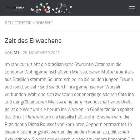
Zum Inhalt springen
BELLETRISTIK
/
ROMANE
Zeit des Erwachens
VON
M L
·
28. NOVEMBER 2023
Im Jahr 2016 zieht die brasilianische Studentin Catarina in die
Londoner Wohngemeinschaft von Melissa, deren Mutter ebenfalls
aus Brasilien stammt. So unterschiedlich die beiden jungen Frauen
auch sind, so sehr sind sie durch ihre gemeinsamen Wurzeln
verbunden. Während sich zwischen der energiegeladenen Catarina
und der grüblerischen Melissa eine tiefe Freundschaft entwickelt,
gerät die Welt um sie herum ins Wanken: In Großbritannien spaltet
das Brexit-Referendum die Gesellschaft und in Brasilien wird die
Präsidentin Dilma Roussef von korrupten Gegnern entmachtet. In
diesem Spannungsfeld werden die beiden Frauen zu politischen
Aktivistinnen. Sie eint der Wunsch, die Welt zu einem besseren Ort