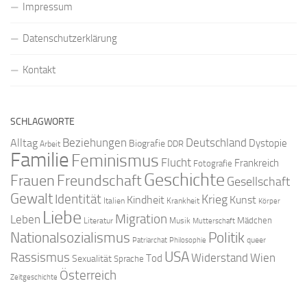
Impressum
Datenschutzerklärung
Kontakt
SCHLAGWORTE
Beziehungen
Deutschland
Alltag
Dystopie
Biografie
DDR
Arbeit
Familie
Feminismus
Flucht
Frankreich
Fotografie
Geschichte
Freundschaft
Frauen
Gesellschaft
Gewalt
Identität
Krieg
Kindheit
Kunst
Italien
Krankheit
Körper
Liebe
Migration
Leben
Mädchen
Literatur
Musik
Mutterschaft
Nationalsozialismus
Politik
queer
Patriarchat
Philosophie
USA
Rassismus
Widerstand
Wien
Tod
Sexualität
Sprache
Österreich
Zeitgeschichte