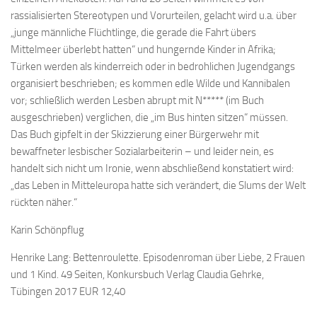
rassialisierten Stereotypen und Vorurteilen, gelacht wird u.a. über
„junge männliche Flüchtlinge, die gerade die Fahrt übers
Mittelmeer überlebt hatten“ und hungernde Kinder in Afrika;
Türken werden als kinderreich oder in bedrohlichen Jugendgangs
organisiert beschrieben; es kommen edle Wilde und Kannibalen
vor; schließlich werden Lesben abrupt mit N***** (im Buch
ausgeschrieben) verglichen, die „im Bus hinten sitzen“ müssen.
Das Buch gipfelt in der Skizzierung einer Bürgerwehr mit
bewaffneter lesbischer Sozialarbeiterin – und leider nein, es
handelt sich nicht um Ironie, wenn abschließend konstatiert wird:
„das Leben in Mitteleuropa hatte sich verändert, die Slums der Welt
rückten näher.“
Karin Schönpflug
Henrike Lang: Bettenroulette. Episodenroman über Liebe, 2 Frauen
und 1 Kind. 49 Seiten, Konkursbuch Verlag Claudia Gehrke,
Tübingen 2017 EUR 12,40