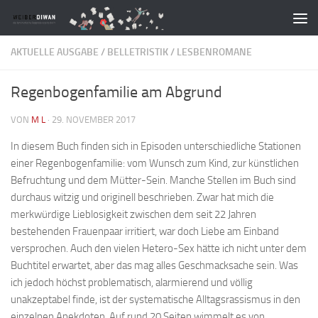
Zum Inhalt springen
AKTUELLE AUSGABE
/
BELLETRISTIK
/
LESBENROMANE
Regenbogenfamilie am Abgrund
VON
M L
·
29. NOVEMBER 2017
In diesem Buch finden sich in Episoden unterschiedliche Stationen
einer Regenbogenfamilie: vom Wunsch zum Kind, zur künstlichen
Befruchtung und dem Mütter-Sein. Manche Stellen im Buch sind
durchaus witzig und originell beschrieben. Zwar hat mich die
merkwürdige Lieblosigkeit zwischen dem seit 22 Jahren
bestehenden Frauenpaar irritiert, war doch Liebe am Einband
versprochen. Auch den vielen Hetero-Sex hätte ich nicht unter dem
Buchtitel erwartet, aber das mag alles Geschmacksache sein. Was
ich jedoch höchst problematisch, alarmierend und völlig
unakzeptabel finde, ist der systematische Alltagsrassismus in den
einzelnen Anekdoten. Auf rund 20 Seiten wimmelt es von