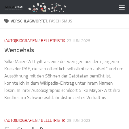
Zum Inhalt springen
VERSCHLAGWORTET:
FASCHISMUS
(AUTO)BIOGRAFIEN
/
BELLETRISTIK
23. JUNI 2025
Wendehals
Silke Maier-Witt gilt als eine der wenigen aus dem „engeren
Kreis der RAF, die sich öffentlich selbstkritisch äußert“ und um
Aussöhnung mit den Söhnen der Getöteten bemüht ist,
konnte ich in dem Wikipedia-Eintrag unter ihrem Namen
lesen. In ihrer Autobiographie schildert Silke Mayer-Witt ihre
Kindheit im Schwarzwald, ihr distanziertes Verhältnis...
(AUTO)BIOGRAFIEN
/
BELLETRISTIK
29. JUNI 2023