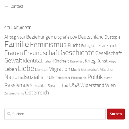
Kontakt
SCHLAGWORTE
Beziehungen
Deutschland
Alltag
Dystopie
Biografie
DDR
Arbeit
Familie
Feminismus
Flucht
Frankreich
Fotografie
Geschichte
Freundschaft
Frauen
Gesellschaft
Gewalt
Identität
Krieg
Kindheit
Kunst
Italien
Krankheit
Körper
Liebe
Migration
Leben
Mädchen
Literatur
Musik
Mutterschaft
Nationalsozialismus
Politik
queer
Patriarchat
Philosophie
USA
Rassismus
Widerstand
Wien
Tod
Sexualität
Sprache
Österreich
Zeitgeschichte
Suchen
nach: