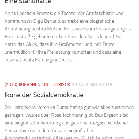
Eine Standhafte
Anita Leocádia Prestes, die Tochter der Antifaschistin und
Kommunistin Olga Benario, schreibt eine biografische
Annäherung an ihre Mutter. Anita wurde im Frauengefängnis
Barnimstraße geboren und entkam den Nazis lebend. Sie
hatte das Glück, dass ihre Großmutter und ihre Tante
unermüdlich für ihre Freilassung kämpften und dass eine
internationale Kampagne Druck...
(AUTO)BIOGRAFIEN
/
BELLETRISTIK
20. NOVEMBER 2019
Ikone der Sozialdemokratie
Die Historikerin Veronika Duma hat so gut wie alles zusammen
getragen, was es über Rosa Jochmann gibt. Das Ergebnis ist
eine biografische Verortung aus geschlechtergeschichtlicher
Perspektive nach dem Ansatz biografischer
Rekonstruktionsarbeit. Alles was im 20. Jahrhundert, dem