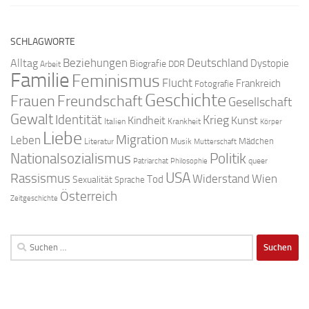
SCHLAGWORTE
Beziehungen
Deutschland
Alltag
Dystopie
Biografie
DDR
Arbeit
Familie
Feminismus
Flucht
Frankreich
Fotografie
Geschichte
Freundschaft
Frauen
Gesellschaft
Gewalt
Identität
Krieg
Kindheit
Kunst
Italien
Krankheit
Körper
Liebe
Migration
Leben
Mädchen
Literatur
Musik
Mutterschaft
Nationalsozialismus
Politik
queer
Patriarchat
Philosophie
USA
Rassismus
Widerstand
Wien
Tod
Sexualität
Sprache
Österreich
Zeitgeschichte
Suchen
nach: