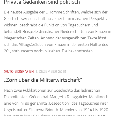
Private Gedanken sind politisch
Die neuste Ausgabe der L’Homme Schriften, welche sich der
Geschichtswissenschaft aus einer feministischen Perspektive
widmen, beschreibt die Funktion von Tagebüchern und
behandelt Beispiele diaristischer Niederschriften von Frauen in
kriegerischen Zeiten. Anhand der ausgewählten Texte lässt
sich das Alltags(er)leben von Frauen in der ersten Hälfte des
20. Jahrhunderts nachvollziehen. Die bekanntesten...
(AUTO)BIOGRAFIEN
1. DEZEMBER 2015
„Zorn über die Militärwirtschaft“
Nach zwei Publikationen zur Geschichte des ladinischen
Dolomitentals Gröden hat Margreth Runggaldier-Mahlknecht
eine von ihr so genannte „Leseedition“ des Tagebuches ihrer
Urgroßmutter Filomena Brinoth-Moroder von 1914 bis 1920