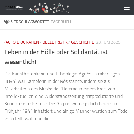
Zum Inhalt springen
VERSCHLAGWORTET:
TAGEBUCH
(AUTO)BIOGRAFIEN
/
BELLETRISTIK
/
GESCHICHTE
23. JUNI 2025
Leben in der Hölle oder Solidarität ist
wesentlich!
Die Kunsthistorikerin und Ethnologin Agnés Humbert (geb.
1894) war Kämpferin in der Résistance, indem sie als
Mitarbeiterin des Musée de l’Homme in einem Kreis von
Intellektuellen eine Widerstandszeitung mitproduzierte und
Kurierdienste leistete. Die Gruppe wurde jedoch bereits im
Frühjahr 1941 inhaftiert und einige Männer wurden zum Tode
verurteilt, während die...