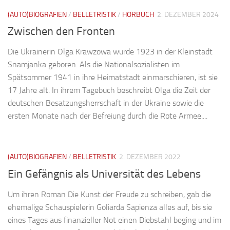
(AUTO)BIOGRAFIEN
/
BELLETRISTIK
/
HÖRBUCH
2. DEZEMBER 2024
Zwischen den Fronten
Die Ukrainerin Olga Krawzowa wurde 1923 in der Kleinstadt
Snamjanka geboren. Als die Nationalsozialisten im
Spätsommer 1941 in ihre Heimatstadt einmarschieren, ist sie
17 Jahre alt. In ihrem Tagebuch beschreibt Olga die Zeit der
deutschen Besatzungsherrschaft in der Ukraine sowie die
ersten Monate nach der Befreiung durch die Rote Armee....
(AUTO)BIOGRAFIEN
/
BELLETRISTIK
2. DEZEMBER 2022
Ein Gefängnis als Universität des Lebens
Um ihren Roman Die Kunst der Freude zu schreiben, gab die
ehemalige Schauspielerin Goliarda Sapienza alles auf, bis sie
eines Tages aus finanzieller Not einen Diebstahl beging und im