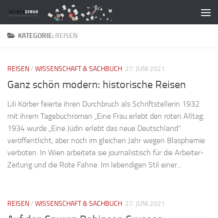
Zum Inhalt springen
KATEGORIE:
REISEN
REISEN
/
WISSENSCHAFT & SACHBUCH
27. JUNI 2021
Ganz schön modern: historische Reisen
Lili Körber feierte ihren Durchbruch als Schriftstellerin 1932
mit ihrem Tagebuchroman „Eine Frau erlebt den roten Alltag.
1934 wurde „Eine Jüdin erlebt das neue Deutschland“
veröffentlicht, aber noch im gleichen Jahr wegen Blasphemie
verboten. In Wien arbeitete sie journalistisch für die Arbeiter-
Zeitung und die Rote Fahne. Im lebendigen Stil einer...
REISEN
/
WISSENSCHAFT & SACHBUCH
27. JUNI 2021