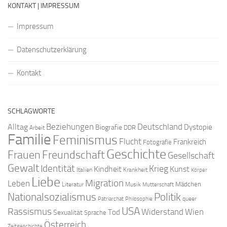
KONTAKT | IMPRESSUM
Impressum
Datenschutzerklärung
Kontakt
SCHLAGWORTE
Beziehungen
Deutschland
Alltag
Dystopie
Biografie
DDR
Arbeit
Familie
Feminismus
Flucht
Frankreich
Fotografie
Geschichte
Freundschaft
Frauen
Gesellschaft
Gewalt
Identität
Krieg
Kindheit
Kunst
Italien
Krankheit
Körper
Liebe
Migration
Leben
Mädchen
Literatur
Musik
Mutterschaft
Nationalsozialismus
Politik
queer
Patriarchat
Philosophie
USA
Rassismus
Widerstand
Wien
Tod
Sexualität
Sprache
Österreich
Zeitgeschichte