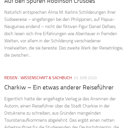
Auf den Spuren Robinson Crusoes
Natürlich entsprechen Alma M. Karlins Schilderungen ihrer
Südseereise – angefangen bei den Philippinen, auf Papua-
Neuguinea endend – nicht der fiktiven Figur Daniel Defoes,
doch lesen sich ihre Erfahrungen wie Abenteuer in fremden
Welten, vor allem in der Schilderung verschiedener
Inselwelten, die sie bereiste. Das zweite Werk der Reisetrilogie,
die zwischen...
REISEN
/
WISSENSCHAFT & SACHBUCH
23. JUNI 2020
Charkiw – Ein etwas anderer Reiseführer
Eigentlich hatte der angefragte Verlag ja das Ansinnen der
Autorin, einen Reiseführer über die Stadt Charkiw in der
Ostukraine zu schreiben, aus Gründen mangelnden
Touristenaufkommens abgelehnt. Das ergibt einen netten
Arbeitsauftrag für die Studierenden der Deutschdozentin, die