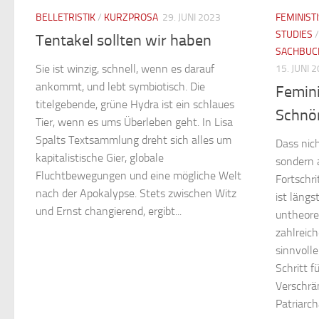
BELLETRISTIK
/
KURZPROSA
29. JUNI 2023
FEMINIST
STUDIES
Tentakel sollten wir haben
SACHBUC
Sie ist winzig, schnell, wenn es darauf
15. JUNI 
ankommt, und lebt symbiotisch. Die
Femini
titelgebende, grüne Hydra ist ein schlaues
Schnö
Tier, wenn es ums Überleben geht. In Lisa
Spalts Textsammlung dreht sich alles um
Dass nich
kapitalistische Gier, globale
sondern 
Fluchtbewegungen und eine mögliche Welt
Fortschr
nach der Apokalypse. Stets zwischen Witz
ist längs
und Ernst changierend, ergibt...
untheore
zahlreich
sinnvolle
Schritt f
Verschrä
Patriarch