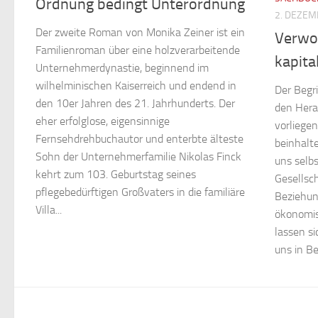
Ordnung bedingt Unterordnung
2. DEZEM
Der zweite Roman von Monika Zeiner ist ein
Verwo
Familienroman über eine holzverarbeitende
kapita
Unternehmerdynastie, beginnend im
wilhelminischen Kaiserreich und endend in
Der Begri
den 10er Jahren des 21. Jahrhunderts. Der
den Hera
eher erfolglose, eigensinnige
vorliege
Fernsehdrehbuchautor und enterbte älteste
beinhalte
Sohn der Unternehmerfamilie Nikolas Finck
uns selbs
kehrt zum 103. Geburtstag seines
Gesellsc
pflegebedürftigen Großvaters in die familiäre
Beziehun
Villa...
ökonomis
lassen si
uns in Be