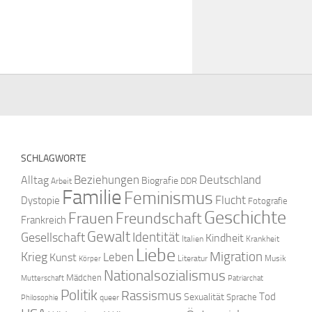
SCHLAGWORTE
Beziehungen
Deutschland
Alltag
Biografie
DDR
Arbeit
Familie
Feminismus
Flucht
Dystopie
Fotografie
Geschichte
Freundschaft
Frauen
Frankreich
Gewalt
Identität
Gesellschaft
Kindheit
Italien
Krankheit
Liebe
Krieg
Migration
Leben
Kunst
Literatur
Musik
Körper
Nationalsozialismus
Mädchen
Mutterschaft
Patriarchat
Politik
Rassismus
Tod
Sexualität
Sprache
queer
Philosophie