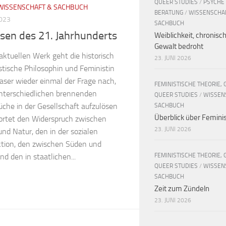
QUEER STUDIES
/
PSYCHE
WISSENSCHAFT & SACHBUCH
BERATUNG
/
WISSENSCHA
2023
SACHBUCH
isen des 21. Jahrhunderts
Weiblichkeit, chronisc
Gewalt bedroht
aktuellen Werk geht die historisch
23. JUNI 2026
stische Philosophin und Feministin
aser wieder einmal der Frage nach,
FEMINISTISCHE THEORIE, 
unterschiedlichen brennenden
QUEER STUDIES
/
WISSEN
üche in der Gesellschaft aufzulösen
SACHBUCH
Überblick über Femin
e ortet den Widerspruch zwischen
23. JUNI 2026
nd Natur, den in der sozialen
tion, den zwischen Süden und
FEMINISTISCHE THEORIE, 
d den in staatlichen...
QUEER STUDIES
/
WISSEN
SACHBUCH
Zeit zum Zündeln
23. JUNI 2026