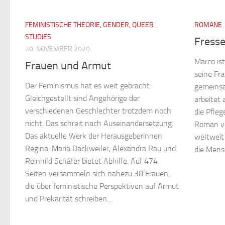
FEMINISTISCHE THEORIE, GENDER, QUEER
ROMANE
STUDIES
Fress
20. NOVEMBER 2020
Marco is
Frauen und Armut
seine Fr
Der Feminismus hat es weit gebracht.
gemeinsa
Gleichgestellt sind Angehörige der
arbeitet 
verschiedenen Geschlechter trotzdem noch
die Pfle
nicht. Das schreit nach Auseinandersetzung.
Roman vo
Das aktuelle Werk der Herausgeberinnen
weltweit 
Regina-Maria Dackweiler, Alexandra Rau und
die Mens
Reinhild Schäfer bietet Abhilfe. Auf 474
Seiten versammeln sich nahezu 30 Frauen,
die über feministische Perspektiven auf Armut
und Prekarität schreiben....