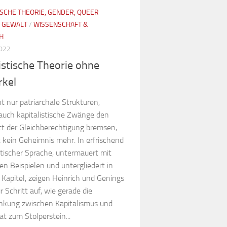
ISCHE THEORIE, GENDER, QUEER
/
GEWALT
/
WISSENSCHAFT &
H
2022
stische Theorie ohne
rkel
t nur patriarchale Strukturen,
auch kapitalistische Zwänge den
itt der Gleichberechtigung bremsen,
t kein Geheimnis mehr. In erfrischend
tischer Sprache, untermauert mit
en Beispielen und untergliedert in
 Kapitel, zeigen Heinrich und Genings
ür Schritt auf, wie gerade die
nkung zwischen Kapitalismus und
at zum Stolperstein...