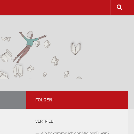
FOLGEN:
VERTRIEB
Wo bekomme ich den WeiberDiwan?