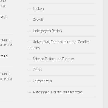
 UND
FT &
Lesben
h von
Gewalt
Links gegen Rechts
GENDER,
Universität, Frauenforschung, Gender-
SCHAFT &
Studies
ismen
Science Fiction und Fantasy
Krimis
GENDER,
SCHAFT &
Zeitschriften
Autorinnen, Literaturzeitschriften