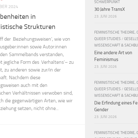
SCHWERPUNKT
BER 2024
30 Jahre TransX
benheiten in
23. JUNI 2026
listische Strukturen
FEMINISTISCHE THEORIE, 
ff der ‚Beziehungsweisen’, wie von
QUEER STUDIES
/
GESELL
WISSENSCHAFT & SACHB
usgeber:innen sowie Autor:innen
Eine andere Art von
nden Sammelbands verstanden,
Feminismus
t jegliche Form des ‚Verhaltens’– zu
23. JUNI 2026
t, zu anderen sowie zur/in der
haft. Nachdem diese
FEMINISTISCHE THEORIE, 
gsweisen auch mit den
QUEER STUDIES
/
GESELL
chen Verhältnissen verwoben sind,
WISSENSCHAFT & SACHB
ch die gegenwärtigen Arten, wie wir
Die Erfindung eines Fe
ziehung setzen, nicht ohne...
Gender
23. JUNI 2026
FEMINISTISCHE THEORIE, 