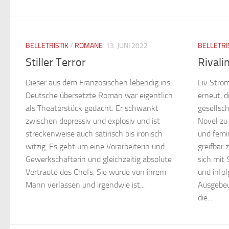
BELLETRISTIK
/
ROMANE
13. JUNI 2022
BELLETRI
Stiller Terror
Rivali
Dieser aus dem Französischen lebendig ins
Liv Ström
Deutsche übersetzte Roman war eigentlich
erneut, d
als Theaterstück gedacht. Er schwankt
gesellsch
zwischen depressiv und explosiv und ist
Novel zu
streckenweise auch satirisch bis ironisch
und femi
witzig. Es geht um eine Vorarbeiterin und
greifbar 
Gewerkschafterin und gleichzeitig absolute
sich mit
Vertraute des Chefs. Sie wurde von ihrem
und info
Mann verlassen und irgendwie ist...
Ausgebeu
die...