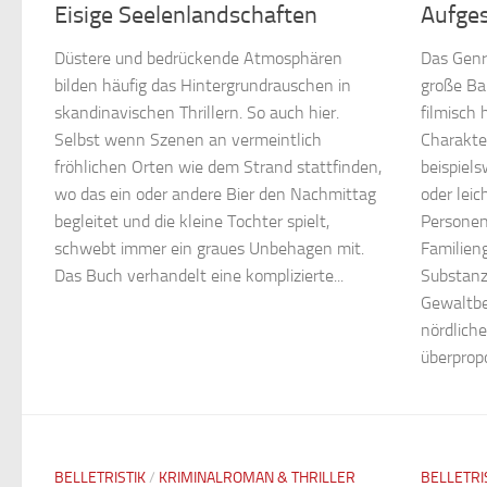
Eisige Seelenlandschaften
Aufges
Düstere und bedrückende Atmosphären
Das Genr
bilden häufig das Hintergrundrauschen in
große Ba
skandinavischen Thrillern. So auch hier.
filmisch 
Selbst wenn Szenen an vermeintlich
Charakter
fröhlichen Orten wie dem Strand stattfinden,
beispiels
wo das ein oder andere Bier den Nachmittag
oder leic
begleitet und die kleine Tochter spielt,
Personen
schwebt immer ein graues Unbehagen mit.
Familien
Das Buch verhandelt eine komplizierte...
Substanz
Gewaltber
nördlich
überpropo
BELLETRISTIK
/
KRIMINALROMAN & THRILLER
BELLETRI