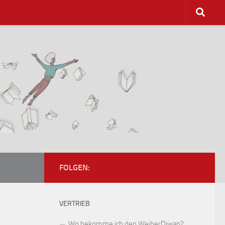
FOLGEN:
VERTRIEB
Wo bekomme ich den WeiberDiwan?