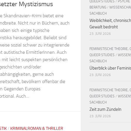
QUEER STUDIES
/
PSYCHE
etzter Mystizismus
BERATUNG
/
WISSENSCHA
SACHBUCH
e Skandinavien-Krimi bietet eine
Weiblichkeit, chronisc
ndbreite. Nicht nur in Büchern, auch
Gewalt bedroht
haben sich einige typische
23. JUNI 2026
istika herausgebildet. Beliebt sind
weise sozial schwer zu integrierende
FEMINISTISCHE THEORIE, 
ht autistische ErmittlerInnen. Auch
QUEER STUDIES
/
WISSEN
 mit leicht suspekten persönlichen
SACHBUCH
geschichten und/oder
Überblick über Femin
abhängigkeiten, gerne auch
23. JUNI 2026
eitschaft, bevölkern offenbar die
en Gegenden Europas
FEMINISTISCHE THEORIE, 
rtional. Auch...
QUEER STUDIES
/
WISSEN
SACHBUCH
Zeit zum Zündeln
23. JUNI 2026
STIK
/
KRIMINALROMAN & THRILLER