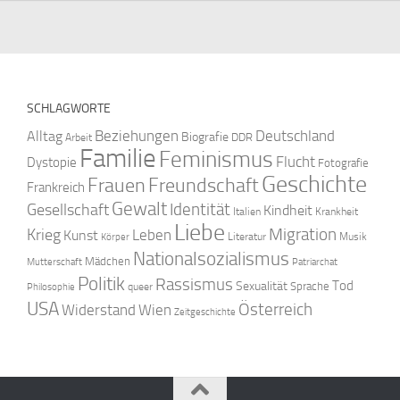
SCHLAGWORTE
Beziehungen
Deutschland
Alltag
Biografie
DDR
Arbeit
Familie
Feminismus
Flucht
Dystopie
Fotografie
Geschichte
Freundschaft
Frauen
Frankreich
Gewalt
Identität
Gesellschaft
Kindheit
Italien
Krankheit
Liebe
Krieg
Migration
Leben
Kunst
Literatur
Musik
Körper
Nationalsozialismus
Mädchen
Mutterschaft
Patriarchat
Politik
Rassismus
Tod
Sexualität
Sprache
queer
Philosophie
USA
Österreich
Widerstand
Wien
Zeitgeschichte