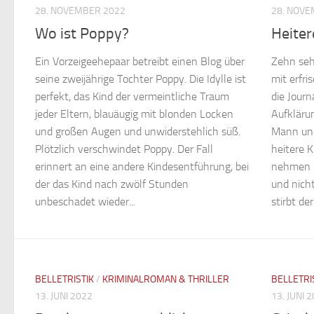
28. NOVEMBER 2022
28. NOVE
Wo ist Poppy?
Heiter
Ein Vorzeigeehepaar betreibt einen Blog über
Zehn seh
seine zweijährige Tochter Poppy. Die Idylle ist
mit erfr
perfekt, das Kind der vermeintliche Traum
die Journ
jeder Eltern, blauäugig mit blonden Locken
Aufkläru
und großen Augen und unwiderstehlich süß.
Mann und
Plötzlich verschwindet Poppy. Der Fall
heitere K
erinnert an eine andere Kindesentführung, bei
nehmen i
der das Kind nach zwölf Stunden
und nicht
unbeschadet wieder...
stirbt der.
BELLETRISTIK
/
KRIMINALROMAN & THRILLER
BELLETRI
13. JUNI 2022
13. JUNI 