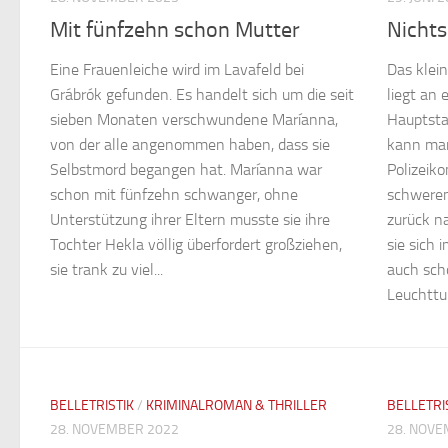
Mit fünfzehn schon Mutter
Nichts
Eine Frauenleiche wird im Lavafeld bei
Das klei
Grábrók gefunden. Es handelt sich um die seit
liegt an
sieben Monaten verschwundene Maríanna,
Hauptsta
von der alle angenommen haben, dass sie
kann man
Selbstmord begangen hat. Maríanna war
Polizeik
schon mit fünfzehn schwanger, ohne
schweren
Unterstützung ihrer Eltern musste sie ihre
zurück n
Tochter Hekla völlig überfordert großziehen,
sie sich 
sie trank zu viel...
auch sch
Leuchttur
BELLETRISTIK
/
KRIMINALROMAN & THRILLER
BELLETRI
28. NOVEMBER 2022
28. NOVE