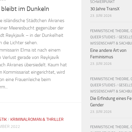
SCHWERPUNKT
 bleibt im Dunkeln
30 Jahre TransX
23. JUNI 2026
ne isländische Städtchen Akranes
 einer Meeresbucht gegenüber der
FEMINISTISCHE THEORIE, 
dt Reykjavík – in der Dunkelheit
QUEER STUDIES
/
GESELL
 die Lichter sehen.
WISSENSCHAFT & SACHB
ommissarin Elma ist nach einem
Eine andere Art von
Feminismus
 Verlust gerade von Reykjavík
23. JUNI 2026
ach Akranes übersiedelt. Kaum hat
im Kommissariat eingerichtet, wird
on eine Frauenleiche beim
FEMINISTISCHE THEORIE, 
QUEER STUDIES
/
GESELL
m...
WISSENSCHAFT & SACHB
Die Erfindung eines Fe
Gender
23. JUNI 2026
STIK
/
KRIMINALROMAN & THRILLER
MBER 2022
FEMINISTISCHE THEORIE, 