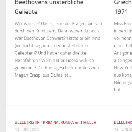
Beethovens unsterbliche
Griech
Geliebte
1971
Wer war sie? Das ist eine der Fragen, die sich
Miss Fans
durch den Krimi zieht. Dann wären da noch:
in beruf
War Beethoven Schwarz? Hatte er ein Kind
vor nennt
(vielleicht sogar mit der unsterblichen
dem Theb
Geliebten)? Und hat er daher direkte
Antigone
Nachfahren? Wem hat er Fidelio wirklich
alteinge
gewidmet? Die Kunstgeschichteprofessorin
New York
Megan Crespi aus Dallas ist...
aus konse
Bildungsa
hat...
BELLETRISTIK
/
KRIMINALROMAN & THRILLER
BELLETRI
13. JUNI 2022
13. JUNI 