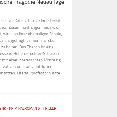
ische Tragödie Neuauflage
ler, wie Kate sich trotz ihrer Heirat
lichen Zusammenhängen nach wie
, wird von ihrer ehemaligen Schule,
an, angefragt, ein Seminar über
 zu halten. Das Theban ist eine
sessene Höhere-Töchter-Schule in
 mit einer interessanten Mischung
rvativen und fortschrittlichen
nsätzen. Literaturprofessorin Kate
STIK
/
KRIMINALROMAN & THRILLER
2022