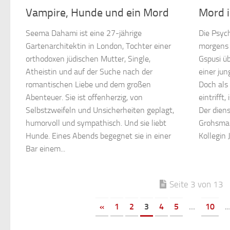
Vampire, Hunde und ein Mord
Mord i
Seema Dahami ist eine 27-jährige
Die Psych
Gartenarchitektin in London, Tochter einer
morgens 
orthodoxen jüdischen Mutter, Single,
Gspusi ü
Atheistin und auf der Suche nach der
einer ju
romantischen Liebe und dem großen
Doch als 
Abenteuer. Sie ist offenherzig, von
eintrifft
Selbstzweifeln und Unsicherheiten geplagt,
Der dien
humorvoll und sympathisch. Und sie liebt
Grohsman
Hunde. Eines Abends begegnet sie in einer
Kollegin J
Bar einem...
Seite 3 von 13
«
1
2
3
4
5
...
10
..