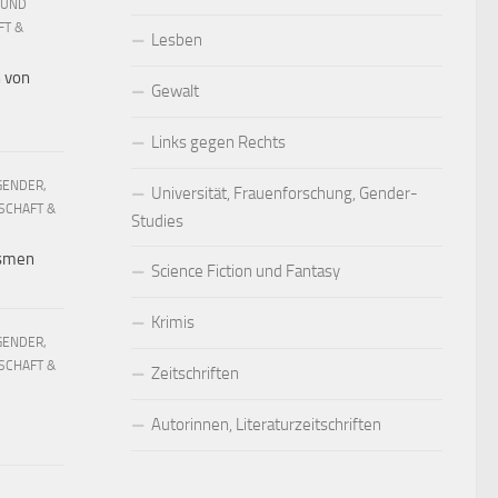
 UND
FT &
Lesben
h von
Gewalt
Links gegen Rechts
GENDER,
Universität, Frauenforschung, Gender-
SCHAFT &
Studies
ismen
Science Fiction und Fantasy
Krimis
GENDER,
SCHAFT &
Zeitschriften
Autorinnen, Literaturzeitschriften