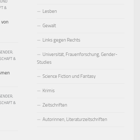
 UND
FT &
Lesben
h von
Gewalt
Links gegen Rechts
GENDER,
Universität, Frauenforschung, Gender-
SCHAFT &
Studies
ismen
Science Fiction und Fantasy
Krimis
GENDER,
SCHAFT &
Zeitschriften
Autorinnen, Literaturzeitschriften