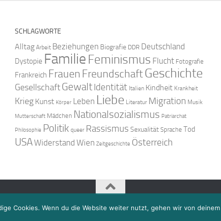
SCHLAGWORTE
Beziehungen
Deutschland
Alltag
Biografie
DDR
Arbeit
Familie
Feminismus
Flucht
Dystopie
Fotografie
Geschichte
Freundschaft
Frauen
Frankreich
Gewalt
Identität
Gesellschaft
Kindheit
Italien
Krankheit
Liebe
Krieg
Migration
Leben
Kunst
Literatur
Musik
Körper
Nationalsozialismus
Mädchen
Mutterschaft
Patriarchat
Politik
Rassismus
Tod
Sexualität
Sprache
queer
Philosophie
USA
Österreich
Widerstand
Wien
Zeitgeschichte
dige Cookies. Wenn du die Website weiter nutzt, gehen wir von deinem