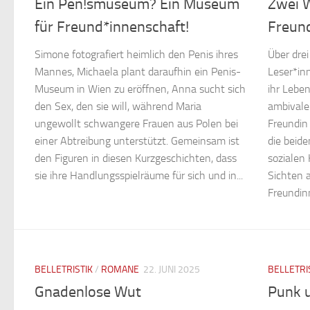
Ein Pen!smuseum? Ein Museum
Zwei W
für Freund*innenschaft!
Freun
Simone fotografiert heimlich den Penis ihres
Über drei
Mannes, Michaela plant daraufhin ein Penis-
Leser*in
Museum in Wien zu eröffnen, Anna sucht sich
ihr Leben
den Sex, den sie will, während Maria
ambivale
ungewollt schwangere Frauen aus Polen bei
Freundin 
einer Abtreibung unterstützt. Gemeinsam ist
die beide
den Figuren in diesen Kurzgeschichten, dass
sozialen
sie ihre Handlungsspielräume für sich und in...
Sichten a
Freundinn
BELLETRISTIK
/
ROMANE
22. JUNI 2025
BELLETRI
Gnadenlose Wut
Punk u