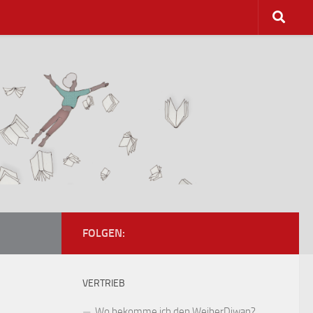
FOLGEN:
VERTRIEB
Wo bekomme ich den WeiberDiwan?