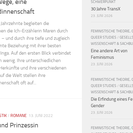
ege, eine
SCHWERPUNKT
30 Jahre TransX
dinnenschaft
23. JUNI 2026
 Jahrzehnte begleiten die
nen die Ich-Erzählerin Maren durch
FEMINISTISCHE THEORIE, 
QUEER STUDIES
/
GESELL
 – und durch ihre tiefe und zugleich
WISSENSCHAFT & SACHB
nte Beziehung mit ihrer besten
Eine andere Art von
Inga. Auf den ersten Blick verbindet
Feminismus
n wenig. Ihre unterschiedlichen
23. JUNI 2026
 Herkünfte und ihre verschiedenen
uf die Welt stellen ihre
FEMINISTISCHE THEORIE, 
enschaft oft auf...
QUEER STUDIES
/
GESELL
WISSENSCHAFT & SACHB
Die Erfindung eines Fe
Gender
23. JUNI 2026
STIK
/
ROMANE
13. JUNI 2022
nd Prinzessin
FEMINISTISCHE THEORIE, 