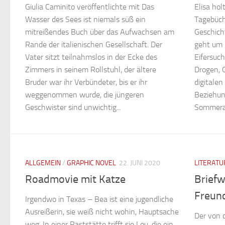
Giulia Caminito veröffentlichte mit Das
Elisa hol
Wasser des Sees ist niemals süß ein
Tagebüch
mitreißendes Buch über das Aufwachsen am
Geschich
Rande der italienischen Gesellschaft. Der
geht um 
Vater sitzt teilnahmslos in der Ecke des
Eifersuch
Zimmers in seinem Rollstuhl, der ältere
Drogen, 
Bruder war ihr Verbündeter, bis er ihr
digitalen
weggenommen wurde, die jüngeren
Beziehun
Geschwister sind unwichtig...
Sommerab
ALLGEMEIN
/
GRAPHIC NOVEL
22. JUNI 2020
LITERATU
Roadmovie mit Katze
Brief
Freun
Irgendwo in Texas – Bea ist eine jugendliche
Ausreißerin, sie weiß nicht wohin, Hauptsache
Der von d
weg. In einer Raststätte trifft sie Lou, die ein