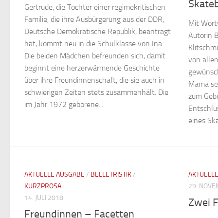
Skate
Gertrude, die Tochter einer regimekritischen
Familie, die ihre Ausbürgerung aus der DDR,
Mit Wortw
Deutsche Demokratische Republik, beantragt
Autorin B
hat, kommt neu in die Schulklasse von Ina.
Klitschmü
Die beiden Mädchen befreunden sich, damit
von alle
beginnt eine herzerwärmende Geschichte
gewünsch
über ihre Freundinnenschaft, die sie auch in
Mama sel
schwierigen Zeiten stets zusammenhält. Die
zum Gebu
im Jahr 1972 geborene...
Entschlu
eines Sk
AKTUELLE AUSGABE
/
BELLETRISTIK
/
AKTUELL
KURZPROSA
29. NOVE
14. JULI 2018
Zwei F
Freundinnen – Facetten