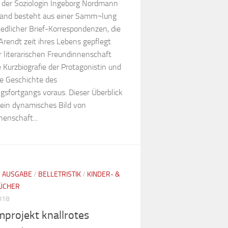
 der Soziologin Ingeborg Nordmann
Band besteht aus einer Samm¬lung
edlicher Brief-Korrespondenzen, die
rendt zeit ihres Lebens gepflegt
r literarischen Freundinnenschaft
 Kurzbiografie der Protagonistin und
ze Geschichte des
gsfortgangs voraus. Dieser Überblick
 ein dynamisches Bild von
enschaft...
E AUSGABE
/
BELLETRISTIK
/
KINDER- &
ÜCHER
2018
projekt knallrotes