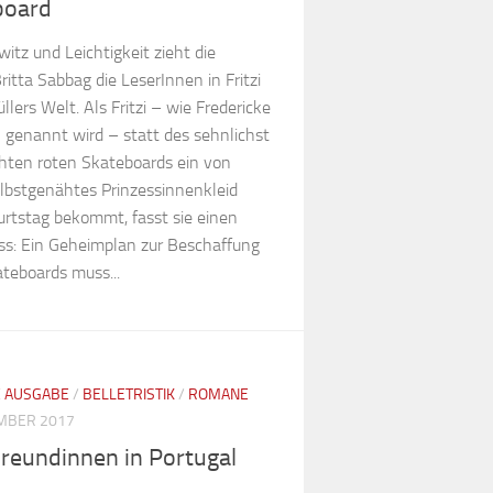
board
itz und Leichtigkeit zieht die
ritta Sabbag die LeserInnen in Fritzi
llers Welt. Als Fritzi – wie Fredericke
n genannt wird – statt des sehnlichst
ten roten Skateboards ein von
bstgenähtes Prinzessinnenkleid
rtstag bekommt, fasst sie einen
ss: Ein Geheimplan zur Beschaffung
ateboards muss...
E AUSGABE
/
BELLETRISTIK
/
ROMANE
MBER 2017
reundinnen in Portugal