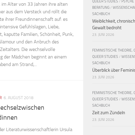
QUEER STUDIES
/
PSYCHE
t im Alter von 33 Jahren ihre alten
BERATUNG
/
WISSENSCHA
er aus dem Versteck und rollt die
SACHBUCH
te ihrer Freundinnenschaft auf: es
Weiblichkeit, chronisc
intensive Gefühlslagen, Liebe,
Gewalt bedroht
t, kaputte Familien, Schönheit, Punk,
23. JUNI 2026
Glamour und den Anbruch des
 Zeitalters. Die wechselvolle
FEMINISTISCHE THEORIE, 
g der Mädchen beginnt an einem
QUEER STUDIES
/
WISSEN
SACHBUCH
end am Strand,...
Überblick über Femin
23. JUNI 2026
FEMINISTISCHE THEORIE, 
R
6. AUGUST 2018
QUEER STUDIES
/
WISSEN
SACHBUCH
wechselzwischen
Zeit zum Zündeln
dinnen
23. JUNI 2026
er Literaturwissenschaftlerin Ursula