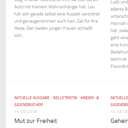
Ludz und
Auto mit kleinem Wohn­anhänger hat. Lou
edierte 
hat sich gerade selbst eine Auszeit verordnet
unterschi
und genaugenommen auch kein Ziel für ihre
Hannah A
Reise. Den beiden jungen Frauen schließt
hat. Jede
sich...
geht eine
eine kur
Beziehun
zeichnet
Freundinn
AKTUELLE AUSGABE
/
BELLETRISTIK
/
KINDER- &
AKTUELL
JUGENDBÜCHER
JUGENDB
14. JULI 2018
14. JULI 
Mut zur Freiheit
Geheim