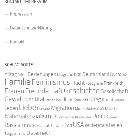
KONTAKT | IMPRESSUM
Impressum
Datenschutzerklärung
Kontakt
SCHLAGWORTE
Beziehungen
Deutschland
Alltag
Dystopie
Biografie
DDR
Arbeit
Familie
Feminismus
Flucht
Frankreich
Fotografie
Geschichte
Freundschaft
Frauen
Gesellschaft
Gewalt
Identität
Krieg
Kindheit
Kunst
Italien
Krankheit
Körper
Liebe
Migration
Leben
Mädchen
Literatur
Musik
Mutterschaft
Nationalsozialismus
Politik
queer
Patriarchat
Philosophie
USA
Rassismus
Widerstand
Wien
Tod
Sexualität
Sprache
Österreich
Zeitgeschichte