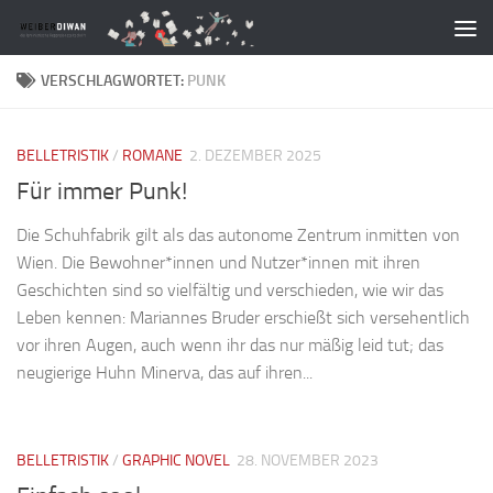
Zum Inhalt springen
VERSCHLAGWORTET:
PUNK
BELLETRISTIK
/
ROMANE
2. DEZEMBER 2025
Für immer Punk!
Die Schuhfabrik gilt als das autonome Zentrum inmitten von
Wien. Die Bewohner*innen und Nutzer*innen mit ihren
Geschichten sind so vielfältig und verschieden, wie wir das
Leben kennen: Mariannes Bruder erschießt sich versehentlich
vor ihren Augen, auch wenn ihr das nur mäßig leid tut; das
neugierige Huhn Minerva, das auf ihren...
BELLETRISTIK
/
GRAPHIC NOVEL
28. NOVEMBER 2023