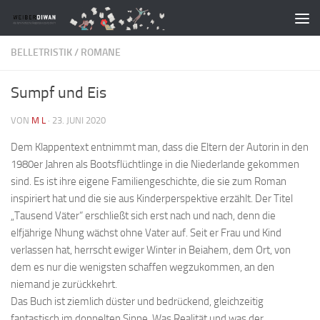
Zum Inhalt springen
BELLETRISTIK
/
ROMANE
Sumpf und Eis
VON
M L
·
23. JUNI 2020
Dem Klappentext entnimmt man, dass die Eltern der Autorin in den
1980er Jahren als Bootsflüchtlinge in die Niederlande gekommen
sind. Es ist ihre eigene Familiengeschichte, die sie zum Roman
inspiriert hat und die sie aus Kinderperspektive erzählt. Der Titel
„Tausend Väter“ erschließt sich erst nach und nach, denn die
elfjährige Nhung wächst ohne Vater auf. Seit er Frau und Kind
verlassen hat, herrscht ewiger Winter in Beiahem, dem Ort, von
dem es nur die wenigsten schaffen wegzukommen, an den
niemand je zurückkehrt.
Das Buch ist ziemlich düster und bedrückend, gleichzeitig
fantastisch im doppelten Sinne. Was Realität und was der