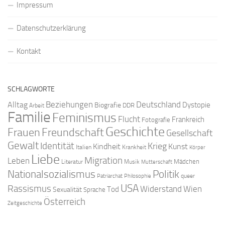
Impressum
Datenschutzerklärung
Kontakt
SCHLAGWORTE
Beziehungen
Deutschland
Alltag
Dystopie
Biografie
DDR
Arbeit
Familie
Feminismus
Flucht
Frankreich
Fotografie
Geschichte
Freundschaft
Frauen
Gesellschaft
Gewalt
Identität
Krieg
Kindheit
Kunst
Italien
Krankheit
Körper
Liebe
Migration
Leben
Mädchen
Literatur
Musik
Mutterschaft
Nationalsozialismus
Politik
queer
Patriarchat
Philosophie
USA
Rassismus
Widerstand
Wien
Tod
Sexualität
Sprache
Österreich
Zeitgeschichte