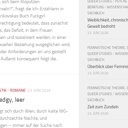
, sich beim Kloputzen
QUEER STUDIES
/
PSYCHE
BERATUNG
/
WISSENSCHA
eln?”, fragt die Ich-Erzählerin in
SACHBUCH
ankovskas Buch Fuckgirl.
Weiblichkeit, chronisc
erechtigung bedeutet, dass zunächst
Gewalt bedroht
, das Defizit, in dem Frauen
23. JUNI 2026
n und sozialisiert werden, in einer
xuellen Beziehung ausgeglichen wird,
FEMINISTISCHE THEORIE, 
eder Anforderungen an uns gestellt
QUEER STUDIES
/
WISSEN
Äußerst konsequent folgt die...
SACHBUCH
Überblick über Femin
23. JUNI 2026
FEMINISTISCHE THEORIE, 
STIK
/
ROMANE
23. JUNI 2026
QUEER STUDIES
/
WISSEN
edgy, leer
SACHBUCH
Zeit zum Zündeln
gt sich durch Wien, durch kalte WG-
23. JUNI 2026
durchzechte Nächte, und
gen – immer auf der Suche nach