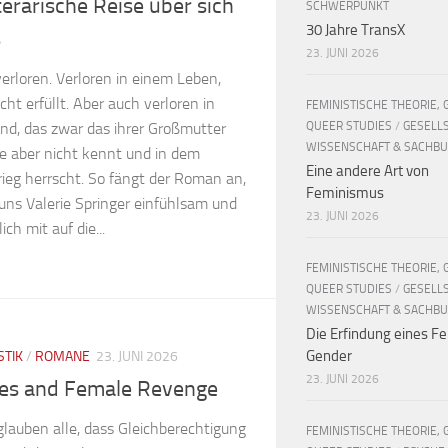
iterarische Reise über sich
SCHWERPUNKT
30 Jahre TransX
s
23. JUNI 2026
 verloren. Verloren in einem Leben,
icht erfüllt. Aber auch verloren in
FEMINISTISCHE THEORIE, 
QUEER STUDIES
/
GESELL
nd, das zwar das ihrer Großmutter
WISSENSCHAFT & SACHB
sie aber nicht kennt und in dem
Eine andere Art von
rieg herrscht. So fängt der Roman an,
Feminismus
uns Valerie Springer einfühlsam und
23. JUNI 2026
ich mit auf die...
FEMINISTISCHE THEORIE, 
QUEER STUDIES
/
GESELL
WISSENSCHAFT & SACHB
Die Erfindung eines Fe
Gender
STIK
/
ROMANE
23. JUNI 2026
23. JUNI 2026
ies and Female Revenge
lauben alle, dass Gleichberechtigung
FEMINISTISCHE THEORIE, 