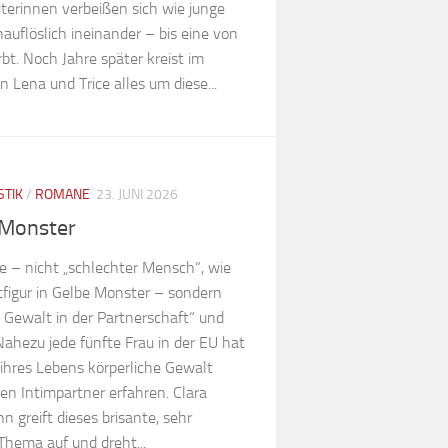
terinnen verbeißen sich wie junge
auflöslich ineinander – bis eine von
rbt. Noch Jahre später kreist im
 Lena und Trice alles um diese...
STIK
/
ROMANE
23. JUNI 2026
 Monster
le – nicht „schlechter Mensch“, wie
tfigur in Gelbe Monster – sondern
k Gewalt in der Partnerschaft“ und
Nahezu jede fünfte Frau in der EU hat
 ihres Lebens körperliche Gewalt
en Intimpartner erfahren. Clara
 greift dieses brisante, sehr
Thema auf und dreht...