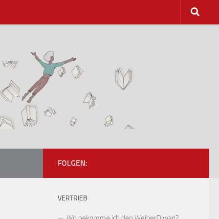
FOLGEN:
VERTRIEB
Wo bekomme ich den WeiberDiwan?