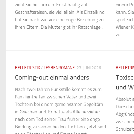
zieht sie bei ihm ein. Er ist häufig auf
einem Pun
Geschäftsreisen, sie viel allein. Als Einzelkind
kann. Sie
hat sie nach wie vor eine enge Beziehung zu
spürt si
ihren Eltern. Die Mutter gibt ihr Ratschläge...
Wiener Ku
zu...
BELLETRISTIK
/
LESBENROMANE
23. JUNI 2026
BELLETRI
Coming-out einmal anders
Toxisc
und W
Nach zwei Jahren Funkstille kommt es zum
Familientreffen zwischen Vater und zwei
Absolut 
Töchtern bei einem gemeinsamen Segeltörn
Dürrschmi
in Griechenland. Er hatte als Alleinerzieher
Abgründe
nach dem Tod seiner Frau früher eine enge
zwischen
Bindung zu seinen beiden Töchtern. Jetzt sind
Schulzei