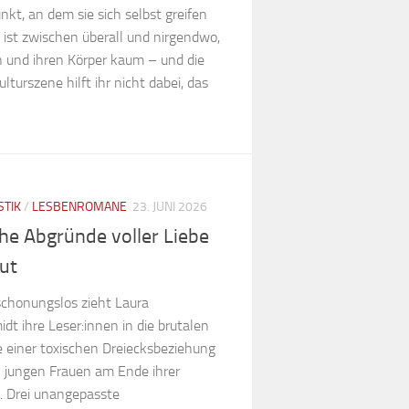
kt, an dem sie sich selbst greifen
 ist zwischen überall und nirgendwo,
ch und ihren Körper kaum – und die
lturszene hilft ihr nicht dabei, das
STIK
/
LESBENROMANE
23. JUNI 2026
he Abgründe voller Liebe
ut
schonungslos zieht Laura
dt ihre Leser:innen in die brutalen
 einer toxischen Dreiecksbeziehung
 jungen Frauen am Ende ihrer
t. Drei unangepasste