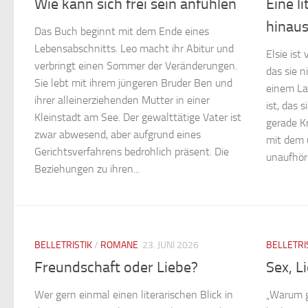
Wie kann sich frei sein anfühlen
Eine l
hinau
Das Buch beginnt mit dem Ende eines
Lebensabschnitts. Leo macht ihr Abitur und
Elsie ist
verbringt einen Sommer der Veränderungen.
das sie n
Sie lebt mit ihrem jüngeren Bruder Ben und
einem La
ihrer alleinerziehenden Mutter in einer
ist, das 
Kleinstadt am See. Der gewalttätige Vater ist
gerade K
zwar abwesend, aber aufgrund eines
mit dem 
Gerichtsverfahrens bedrohlich präsent. Die
unaufhörl
Beziehungen zu ihren...
BELLETRISTIK
/
ROMANE
23. JUNI 2026
BELLETRI
Freundschaft oder Liebe?
Sex, L
Wer gern einmal einen literarischen Blick in
„Warum g