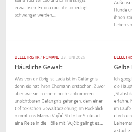
seine Töchter Leo und Emma längst
Außensei
erwachsen. Emma möchte unbedingt
Hunde un
schwanger werden,...
ihnen sti
Leben von
BELLETRISTIK
/
ROMANE
23. JUNI 2026
BELLETRI
Häusliche Gewalt
Gelbe
Was von dir übrig ist Lada ist im Gefängnis,
Ich goog
denn sie hat ihren Ehemann erstochen. Zuvor
die Haup
aber war sie in einem noch schlimmeren
„Statisti
unsichtbaren Gefängnis gefangen: dem einer
erfahre: 
tief toxischen Gewaltbeziehung. Im Rückblick
im Laufe
nimmt uns Marina Vujčić Stufe für Stufe auf
durch ein
eine Reise in die Hölle mit. Vujčić gelingt es,...
Leinemann
aktuelle 