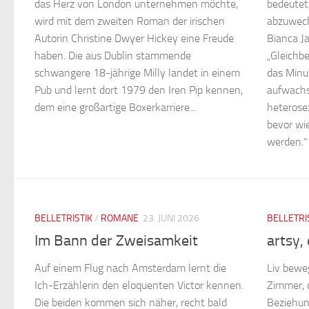
das Herz von London unternehmen möchte,
bedeutet
wird mit dem zweiten Roman der irischen
abzuwechs
Autorin Christine Dwyer Hickey eine Freude
Bianca J
haben. Die aus Dublin stammende
„Gleichb
schwangere 18-jährige Milly landet in einem
das Minus
Pub und lernt dort 1979 den Iren Pip kennen,
aufwachse
dem eine großartige Boxerkarriere...
heterose
bevor wi
werden.“ 
BELLETRISTIK
/
ROMANE
23. JUNI 2026
BELLETRI
Im Bann der Zweisamkeit
artsy, 
Auf einem Flug nach Amsterdam lernt die
Liv bewe
Ich-Erzählerin den eloquenten Victor kennen.
Zimmer, 
Die beiden kommen sich näher, recht bald
Beziehun