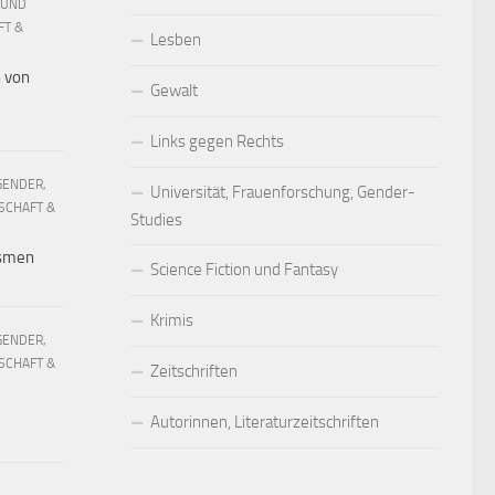
 UND
FT &
Lesben
h von
Gewalt
Links gegen Rechts
GENDER,
Universität, Frauenforschung, Gender-
SCHAFT &
Studies
ismen
Science Fiction und Fantasy
Krimis
GENDER,
SCHAFT &
Zeitschriften
Autorinnen, Literaturzeitschriften