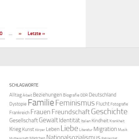
0
...
»
Letzte »
SCHLAGWORTE
Beziehungen
Deutschland
Alltag
Biografie
DDR
Arbeit
Familie
Feminismus
Flucht
Dystopie
Fotografie
Geschichte
Freundschaft
Frauen
Frankreich
Gewalt
Identität
Gesellschaft
Kindheit
Italien
Krankheit
Liebe
Krieg
Migration
Leben
Kunst
Literatur
Musik
Körper
Nationalsozialismus
Mädchen
Mutterschaft
Patriarchat