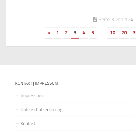
Seite 3 von 174
«
1
2
3
4
5
...
10
20
3
KONTAKT | IMPRESSUM
Impressum
Datenschutzerklärung
Kontakt